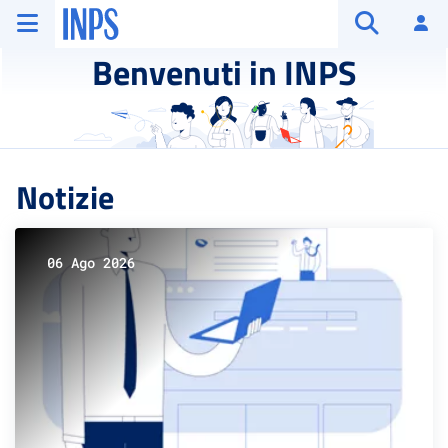
Vai al menu principale
Vai al contenuto principale
Vai al pie' di pagina
INPS ()
Ac
Apri cerca
Benvenuti in INPS
Notizie
06 Ago 2026