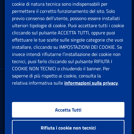
cookie di natura tecnica sono indispensabili per
permettere il corretto funzionamento del sito. Solo
Software
previo consenso dell’utente, possono essere installati
Ap
ulteriori tipologie di cookie. Puoi accettare tutti i cookie
cliccando sul pulsante ACCETTA TUTTI, oppure puoi
Note Legali
effettuare le tue scelte sulle singole categorie che vuoi
Ap
installare, cliccando su IMPOSTAZIONI DEI COOKIE. Se
invece intendi rifiutarne l’installazione dei cookie non
App mobile
Ap
tecnici, puoi farlo cliccando sul pulsante RIFIUTA I
COOKIE NON TECNICI o chiudendo il banner. Per
saperne di più rispetto ai cookie, consulta la
Sede Legale
: Via Ciro il Grande, 21
relativa informativa sulle
informazioni sulla privacy
.
00144 Roma
P.IVA 02121151001
Accetta Tutti
Facebook: Apre una nuova finestra
Twitter: Apre una nuova finestra
Whatsapp: Apre una nuova fi
Youtube: Apre una nuo
Instagram: Apre
Linkedin:
Rs
Rifiuta i cookie non tecnici