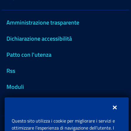
Amministrazione trasparente
Dichiarazione accessibilità
Patto con l'utenza
Rss
Moduli
Inps.design
Questo sito utilizza i cookie per migliorare i servizi e
Sedi e Contatti
ottimizzare l’esperienza di navigazione dell’utente. I
Ap