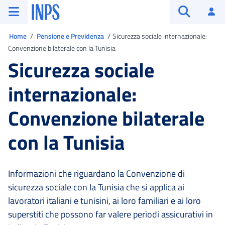
Vai al menu principale
Vai al contenuto principale
Vai al pie' di pagina
INPS ()
Ac
Apri cerca
Ti trovi in:
Home
Pensione e Previdenza
Sicurezza sociale internazionale:
Convenzione bilaterale con la Tunisia
Sicurezza sociale
internazionale:
Convenzione bilaterale
con la Tunisia
Informazioni che riguardano la Convenzione di
sicurezza sociale con la Tunisia che si applica ai
lavoratori italiani e tunisini, ai loro familiari e ai loro
superstiti che possono far valere periodi assicurativi in