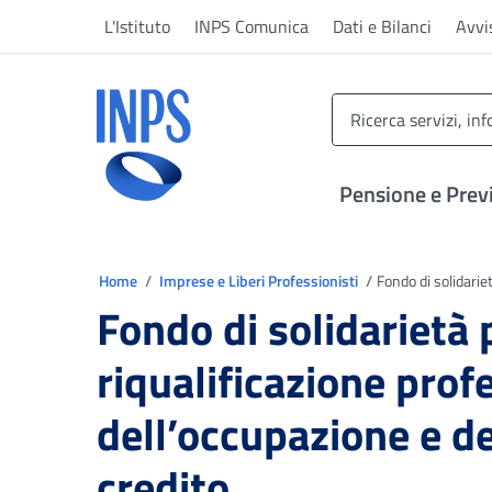
Vai al menu principale
Vai al contenuto principale
Vai al pie' di pagina
L'Istituto
INPS Comunica
Dati e Bilanci
Avvi
INPS ()
Pensione e Prev
Ti trovi in
Home
Imprese e Liberi Professionisti
Fondo di solidarie
Fondo di solidarietà 
riqualificazione prof
dell’occupazione e de
credito