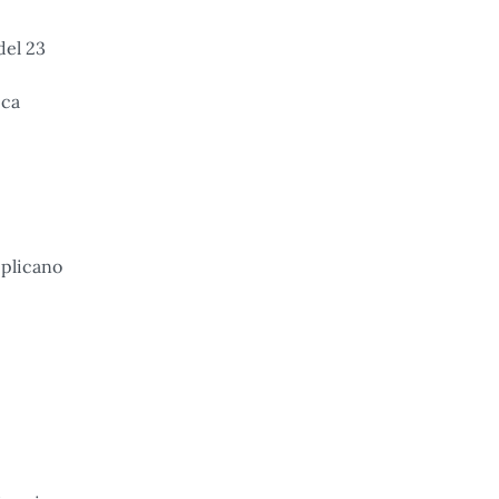
del 23
ica
pplicano