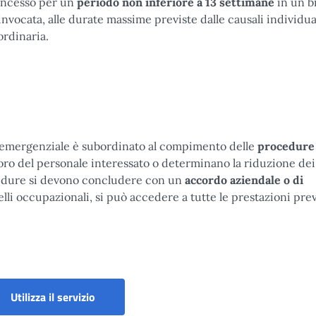
concesso per un
periodo non inferiore a
13 settimane
in un b
invocata, alle durate massime previste dalle causali individu
ordinaria.
ed emergenziale è subordinato al compimento delle
procedure
ro del personale interessato o determinano la riduzione dei l
cedure si devono concludere con un
accordo aziendale o di
velli occupazionali, si può accedere a tutte le prestazioni prev
Assegno ordinario e finanziamento formazione
Utilizza il servizio