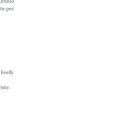
iennio
ate per
ivelli
iste.
 - Fondi di solidarietà