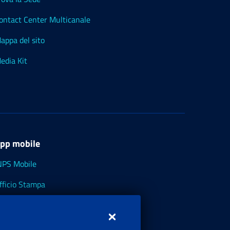
ontact Center Multicanale
appa del sito
edia Kit
pp mobile
NPS Mobile
fficio Stampa
NPS - Museo Multimediale
NPS Cassetto Artigiani e Commercianti