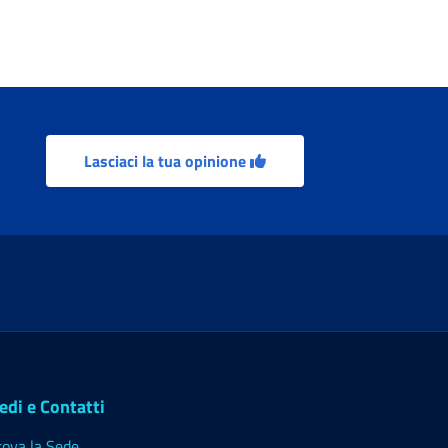
Lasciaci la tua opinione
edi e Contatti
rova la Sede