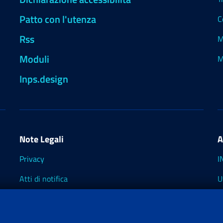
Patto con l'utenza
C
Rss
M
Moduli
M
Inps.design
Note Legali
A
Privacy
I
Atti di notifica
U
Impostazioni dei cookie
I
I