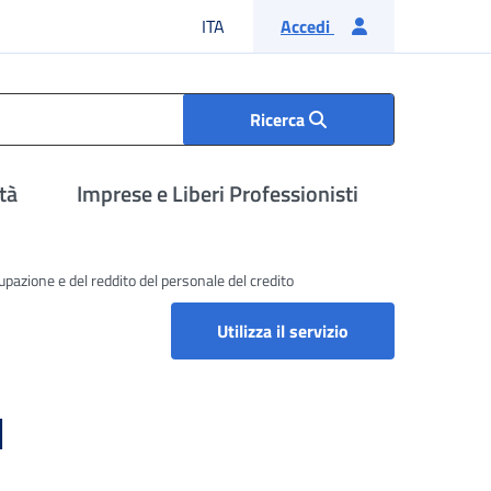
Lingua italiana
ITA
Accedi
Ricerca
tà
Imprese e Liberi Professionisti
cupazione e del reddito del personale del credito
Assegno ordinario 
Utilizza il servizio
l