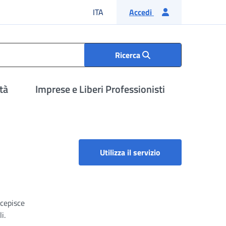
Lingua italiana
ITA
Accedi
Ricerca
tà
Imprese e Liberi Professionisti
Ricostituzione pe
Utilizza il servizio
rcepisce
i.