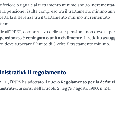
inferiore o uguale al trattamento minimo annuo incrementat
ella pensione risulta compreso tra il trattamento minimo ann
petta la differenza tra il trattamento minimo incrementato
sione;
le all'IRPEF,
comprensivo delle sue pensioni, non deve super
l pensionato è coniugato o unito civilmente
, il reddito assog
on deve superare il limite di 3 volte il trattamento minimo.
istrativi: il regolamento
 111, l’INPS ha adottato il nuovo
Regolamento per la definiz
nistrativi
ai sensi dell’articolo 2, legge 7 agosto 1990, n. 241.
nistrativi: il regolamento