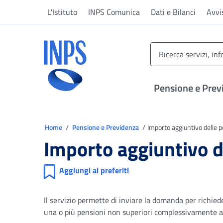
Vai al menu principale
Vai al contenuto principale
Vai al pie' di pagina
L'Istituto
INPS Comunica
Dati e Bilanci
Avvi
INPS ()
Pensione e Prev
Ti trovi in
Home
Pensione e Previdenza
Importo aggiuntivo delle 
Importo aggiuntivo d
Aggiungi ai preferiti
Il servizio permette di inviare la domanda per richi
una o più pensioni non superiori complessivamente all