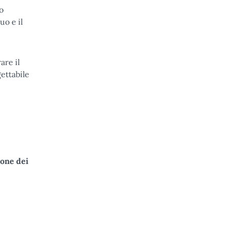
o
uo e il
are il
gettabile
ione dei