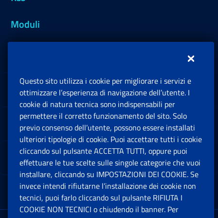
Moduli
Inps.design
Questo sito utilizza i cookie per migliorare i servizi e
Sedi e Contatti
ottimizzare l’esperienza di navigazione dell’utente. I
Ap
cookie di natura tecnica sono indispensabili per
permettere il corretto funzionamento del sito. Solo
Software
previo consenso dell’utente, possono essere installati
Ap
ulteriori tipologie di cookie. Puoi accettare tutti i cookie
cliccando sul pulsante ACCETTA TUTTI, oppure puoi
Note Legali
effettuare le tue scelte sulle singole categorie che vuoi
Ap
installare, cliccando su IMPOSTAZIONI DEI COOKIE. Se
invece intendi rifiutarne l’installazione dei cookie non
App mobile
Ap
tecnici, puoi farlo cliccando sul pulsante RIFIUTA I
COOKIE NON TECNICI o chiudendo il banner. Per