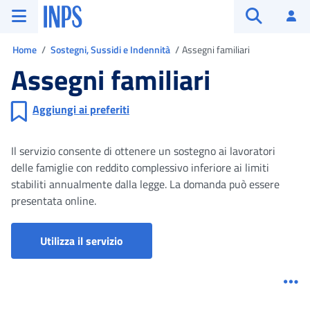
Vai al menu principale
Vai al contenuto principale
Vai al pie' di pagina
INPS ()
Ac
Apri cerca
Ti trovi in
Home
Sostegni, Sussidi e Indennità
Assegni familiari
Assegni familiari
Aggiungi ai preferiti
Il servizio consente di ottenere un sostegno ai lavoratori
delle famiglie con reddito complessivo inferiore ai limiti
stabiliti annualmente dalla legge. La domanda può essere
presentata online.
Utilizza il servizio
Me