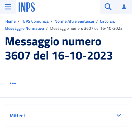
Vai al menu principale
Vai al contenuto principale
Vai al pie' di pagina
INPS ()
Ac
Apri cerca
Ti trovi in:
Home
INPS Comunica
Norme Atti e Sentenze
Circolari,
Messaggi e Normativa
Messaggio numero 3607 del 16-10-2023
Messaggio numero
3607 del 16-10-2023
Menu link servizio sezione
Dettaglio
Mittenti