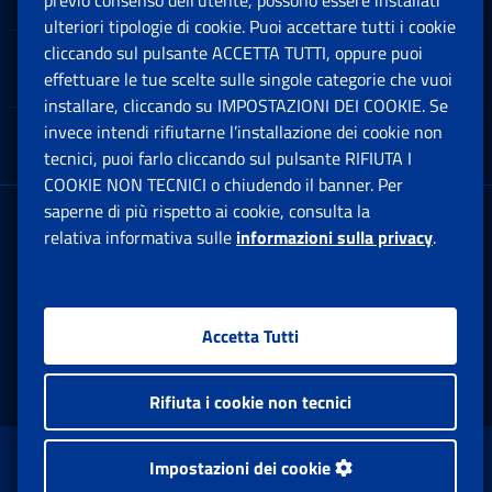
previo consenso dell’utente, possono essere installati
Ap
ulteriori tipologie di cookie. Puoi accettare tutti i cookie
cliccando sul pulsante ACCETTA TUTTI, oppure puoi
Note Legali
effettuare le tue scelte sulle singole categorie che vuoi
Ap
installare, cliccando su IMPOSTAZIONI DEI COOKIE. Se
invece intendi rifiutarne l’installazione dei cookie non
App mobile
Ap
tecnici, puoi farlo cliccando sul pulsante RIFIUTA I
COOKIE NON TECNICI o chiudendo il banner. Per
saperne di più rispetto ai cookie, consulta la
Sede Legale
: Via Ciro il Grande, 21
relativa informativa sulle
informazioni sulla privacy
.
00144 Roma
P.IVA 02121151001
Accetta Tutti
Facebook: Apre una nuova finestra
Twitter: Apre una nuova finestra
Whatsapp: Apre una nuova fi
Youtube: Apre una nuo
Instagram: Apre
Linkedin:
Rs
Rifiuta i cookie non tecnici
www.inps.gov.it © 1997-2026
Impostazioni dei cookie