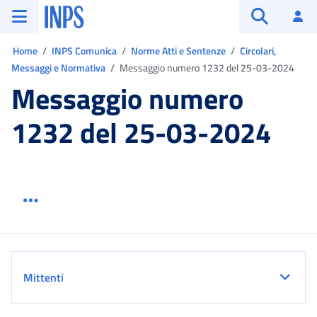
Vai al menu principale
Vai al contenuto principale
Vai al pie' di pagina
INPS ()
Ac
Apri cerca
Ti trovi in:
Home
INPS Comunica
Norme Atti e Sentenze
Circolari,
Messaggi e Normativa
Messaggio numero 1232 del 25-03-2024
Messaggio numero
1232 del 25-03-2024
Menu link servizio sezione
Dettaglio
Mittenti