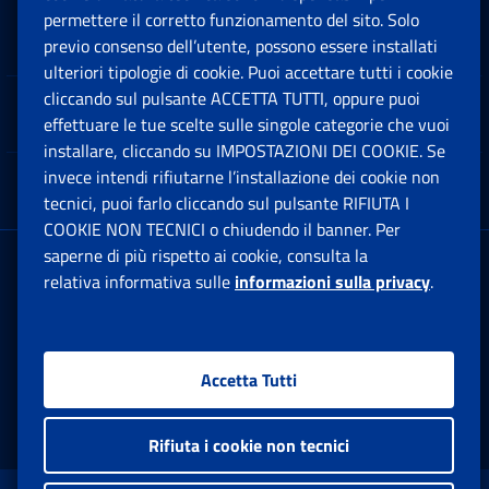
permettere il corretto funzionamento del sito. Solo
Software
previo consenso dell’utente, possono essere installati
Ap
ulteriori tipologie di cookie. Puoi accettare tutti i cookie
cliccando sul pulsante ACCETTA TUTTI, oppure puoi
Note Legali
effettuare le tue scelte sulle singole categorie che vuoi
Ap
installare, cliccando su IMPOSTAZIONI DEI COOKIE. Se
invece intendi rifiutarne l’installazione dei cookie non
App mobile
Ap
tecnici, puoi farlo cliccando sul pulsante RIFIUTA I
COOKIE NON TECNICI o chiudendo il banner. Per
saperne di più rispetto ai cookie, consulta la
Sede Legale
: Via Ciro il Grande, 21
relativa informativa sulle
informazioni sulla privacy
.
00144 Roma
P.IVA 02121151001
Accetta Tutti
Facebook: Apre una nuova finestra
Twitter: Apre una nuova finestra
Whatsapp: Apre una nuova fi
Youtube: Apre una nuo
Instagram: Apre
Linkedin:
Rs
Rifiuta i cookie non tecnici