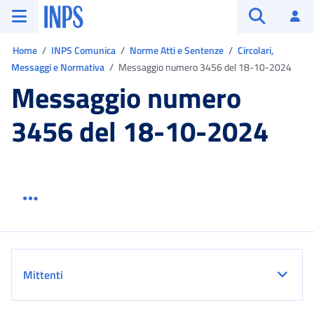
Vai al menu principale
Vai al contenuto principale
Vai al pie' di pagina
INPS ()
Ac
Apri cerca
Ti trovi in:
Home
INPS Comunica
Norme Atti e Sentenze
Circolari,
Messaggi e Normativa
Messaggio numero 3456 del 18-10-2024
Messaggio numero
3456 del 18-10-2024
Menu link servizio sezione
Dettaglio
Mittenti