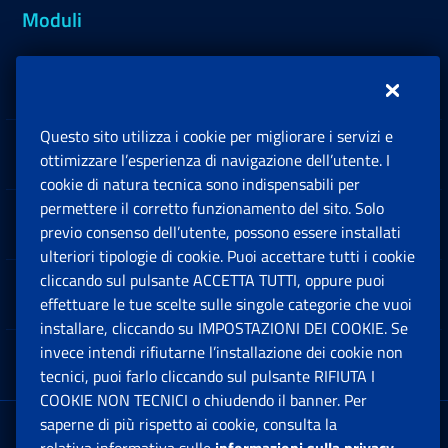
Moduli
Inps.design
Questo sito utilizza i cookie per migliorare i servizi e
Sedi e Contatti
ottimizzare l’esperienza di navigazione dell’utente. I
Ap
cookie di natura tecnica sono indispensabili per
permettere il corretto funzionamento del sito. Solo
Software
previo consenso dell’utente, possono essere installati
Ap
ulteriori tipologie di cookie. Puoi accettare tutti i cookie
cliccando sul pulsante ACCETTA TUTTI, oppure puoi
Note Legali
effettuare le tue scelte sulle singole categorie che vuoi
Ap
installare, cliccando su IMPOSTAZIONI DEI COOKIE. Se
invece intendi rifiutarne l’installazione dei cookie non
App mobile
Ap
tecnici, puoi farlo cliccando sul pulsante RIFIUTA I
COOKIE NON TECNICI o chiudendo il banner. Per
saperne di più rispetto ai cookie, consulta la
Sede Legale
: Via Ciro il Grande, 21