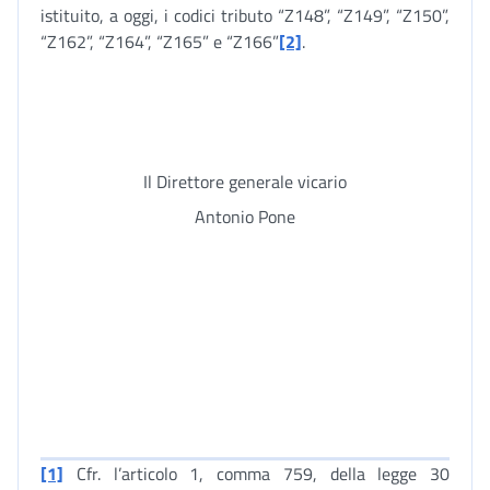
istituito, a oggi, i codici tributo “Z148”, “Z149”, “Z150”,
“Z162”, “Z164”, “Z165” e “Z166”
[2]
.
Il Direttore generale vicario
Antonio Pone
[1]
Cfr. l’articolo 1, comma 759, della legge 30