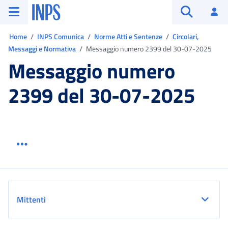
Vai al menu principale
Vai al contenuto principale
Vai al pie' di pagina
INPS ()
Ac
Apri cerca
Ti trovi in:
Home
INPS Comunica
Norme Atti e Sentenze
Circolari,
Messaggi e Normativa
Messaggio numero 2399 del 30-07-2025
Messaggio numero
2399 del 30-07-2025
Menu link servizio sezione
Dettaglio
Mittenti