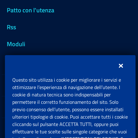
Patto con l'utenza
Rss
Moduli
Inps.design
Questo sito utilizza i cookie per migliorare i servizi e
Sedi e Contatti
ottimizzare l’esperienza di navigazione dell’utente. I
Ap
cookie di natura tecnica sono indispensabili per
permettere il corretto funzionamento del sito. Solo
Software
previo consenso dell’utente, possono essere installati
Ap
ulteriori tipologie di cookie. Puoi accettare tutti i cookie
cliccando sul pulsante ACCETTA TUTTI, oppure puoi
Note Legali
effettuare le tue scelte sulle singole categorie che vuoi
Ap