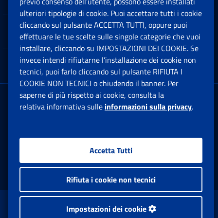
previo consenso dell’utente, possono essere installati
Ap
ulteriori tipologie di cookie. Puoi accettare tutti i cookie
cliccando sul pulsante ACCETTA TUTTI, oppure puoi
Note Legali
effettuare le tue scelte sulle singole categorie che vuoi
Ap
installare, cliccando su IMPOSTAZIONI DEI COOKIE. Se
invece intendi rifiutarne l’installazione dei cookie non
App mobile
Ap
tecnici, puoi farlo cliccando sul pulsante RIFIUTA I
COOKIE NON TECNICI o chiudendo il banner. Per
saperne di più rispetto ai cookie, consulta la
Sede Legale
: Via Ciro il Grande, 21
relativa informativa sulle
informazioni sulla privacy
.
00144 Roma
P.IVA 02121151001
Accetta Tutti
Facebook: Apre una nuova finestra
Twitter: Apre una nuova finestra
Whatsapp: Apre una nuova fi
Youtube: Apre una nuo
Instagram: Apre
Linkedin:
Rs
Rifiuta i cookie non tecnici
www.inps.gov.it © 1997-2026
Impostazioni dei cookie