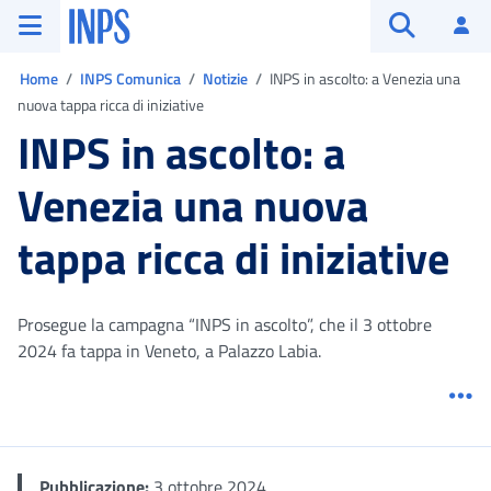
Vai al menu principale
Vai al contenuto principale
Vai al pie' di pagina
INPS ()
Ac
Apri cerca
Ti trovi in:
Home
INPS Comunica
Notizie
INPS in ascolto: a Venezia una
nuova tappa ricca di iniziative
INPS in ascolto: a
Venezia una nuova
tappa ricca di iniziative
Prosegue la campagna “INPS in ascolto”, che il 3 ottobre
2024 fa tappa in Veneto, a Palazzo Labia.
Me
Pubblicazione:
3 ottobre 2024