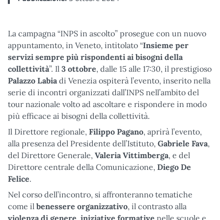
La campagna “INPS in ascolto” prosegue con un nuovo
appuntamento, in Veneto, intitolato “
Insieme per
servizi sempre più rispondenti ai bisogni della
collettività
”. Il
3 ottobre
, dalle 15 alle 17:30, il prestigioso
Palazzo Labia
di Venezia ospiterà l’evento, inserito nella
serie di incontri organizzati dall’INPS nell’ambito del
tour nazionale volto ad ascoltare e rispondere in modo
più efficace ai bisogni della collettività.
Il Direttore regionale,
Filippo Pagano
, aprirà l’evento,
alla presenza del Presidente dell’Istituto,
Gabriele Fava
,
del Direttore Generale,
Valeria Vittimberga
, e del
Direttore centrale della Comunicazione,
Diego De
Felice
.
Nel corso dell’incontro, si affronteranno tematiche
come il
benessere
organizzativo
, il contrasto alla
violenza di genere
,
iniziative
formative
nelle scuole e