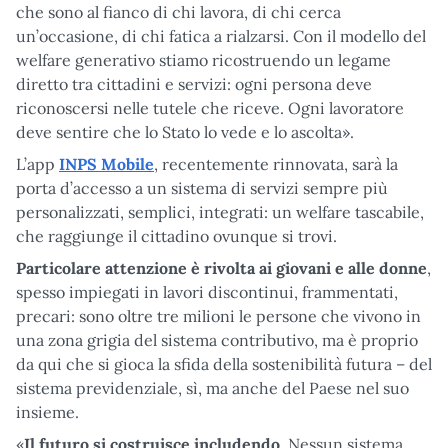
che sono al fianco di chi lavora, di chi cerca
un’occasione, di chi fatica a rialzarsi. Con il modello del
welfare generativo stiamo ricostruendo un legame
diretto tra cittadini e servizi: ogni persona deve
riconoscersi nelle tutele che riceve. Ogni lavoratore
deve sentire che lo Stato lo vede e lo ascolta».
L’app
INPS Mobile
, recentemente rinnovata, sarà la
porta d’accesso a un sistema di servizi sempre più
personalizzati, semplici, integrati: un welfare tascabile,
che raggiunge il cittadino ovunque si trovi.
Particolare attenzione è rivolta ai giovani e alle donne
,
spesso impiegati in lavori discontinui, frammentati,
precari: sono oltre tre milioni le persone che vivono in
una zona grigia del sistema contributivo, ma è proprio
da qui che si gioca la sfida della sostenibilità futura – del
sistema previdenziale, sì, ma anche del Paese nel suo
insieme.
«
Il futuro si costruisce includendo
. Nessun sistema