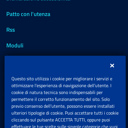
Patto con l'utenza
Rss
Moduli
Inps.design
Questo sito utilizza i cookie per migliorare i servizi e
Sedi e Contatti
ottimizzare l’esperienza di navigazione dell’utente. I
Ap
cookie di natura tecnica sono indispensabili per
permettere il corretto funzionamento del sito. Solo
Software
previo consenso dell’utente, possono essere installati
Ap
ulteriori tipologie di cookie. Puoi accettare tutti i cookie
cliccando sul pulsante ACCETTA TUTTI, oppure puoi
Note Legali
effettuare le tue scelte sulle singole categorie che vuoi
Ap