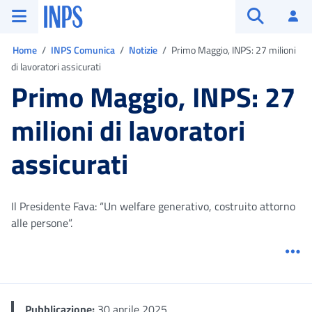
Vai al menu principale
Vai al contenuto principale
Vai al pie' di pagina
INPS ()
Ac
Apri cerca
Ti trovi in:
Home
INPS Comunica
Notizie
Primo Maggio, INPS: 27 milioni
di lavoratori assicurati
Primo Maggio, INPS: 27
milioni di lavoratori
assicurati
Il Presidente Fava: “Un welfare generativo, costruito attorno
alle persone”.
Me
Pubblicazione:
30 aprile 2025