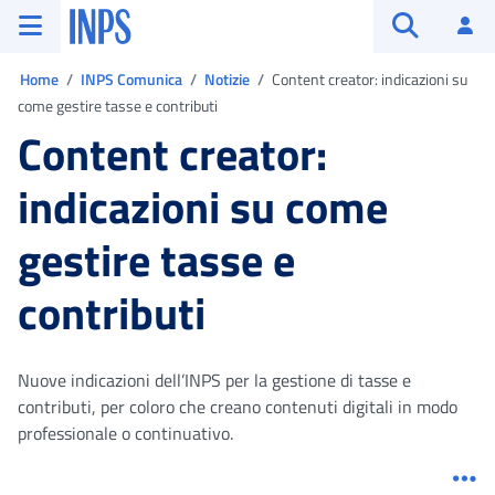
Vai al menu principale
Vai al contenuto principale
Vai al pie' di pagina
INPS ()
Ac
Apri cerca
Ti trovi in:
Home
INPS Comunica
Notizie
Content creator: indicazioni su
come gestire tasse e contributi
Content creator:
indicazioni su come
gestire tasse e
contributi
Nuove indicazioni dell’INPS per la gestione di tasse e
contributi, per coloro che creano contenuti digitali in modo
professionale o continuativo.