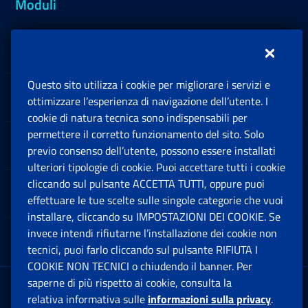
Moduli
Inps.design
Questo sito utilizza i cookie per migliorare i servizi e
Sedi e Contatti
ottimizzare l’esperienza di navigazione dell’utente. I
Ap
cookie di natura tecnica sono indispensabili per
permettere il corretto funzionamento del sito. Solo
Software
previo consenso dell’utente, possono essere installati
Ap
ulteriori tipologie di cookie. Puoi accettare tutti i cookie
cliccando sul pulsante ACCETTA TUTTI, oppure puoi
Note Legali
effettuare le tue scelte sulle singole categorie che vuoi
Ap
installare, cliccando su IMPOSTAZIONI DEI COOKIE. Se
invece intendi rifiutarne l’installazione dei cookie non
App mobile
Ap
tecnici, puoi farlo cliccando sul pulsante RIFIUTA I
COOKIE NON TECNICI o chiudendo il banner. Per
saperne di più rispetto ai cookie, consulta la
Sede Legale
: Via Ciro il Grande, 21
relativa informativa sulle
informazioni sulla privacy
.