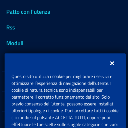
Patto con l'utenza
Rss
Moduli
Inps.design
Questo sito utilizza i cookie per migliorare i servizi e
Sedi e Contatti
ottimizzare l’esperienza di navigazione dell’utente. I
Ap
cookie di natura tecnica sono indispensabili per
permettere il corretto funzionamento del sito. Solo
Software
previo consenso dell’utente, possono essere installati
Ap
ulteriori tipologie di cookie. Puoi accettare tutti i cookie
cliccando sul pulsante ACCETTA TUTTI, oppure puoi
Note Legali
effettuare le tue scelte sulle singole categorie che vuoi
Ap