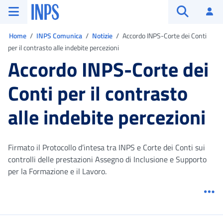
Vai al menu principale
Vai al contenuto principale
Vai al pie' di pagina
INPS ()
Ac
Apri cerca
Ti trovi in:
Home
INPS Comunica
Notizie
Accordo INPS-Corte dei Conti
per il contrasto alle indebite percezioni
Accordo INPS-Corte dei
Conti per il contrasto
alle indebite percezioni
Firmato il Protocollo d’intesa tra INPS e Corte dei Conti sui
controlli delle prestazioni Assegno di Inclusione e Supporto
per la Formazione e il Lavoro.
Me