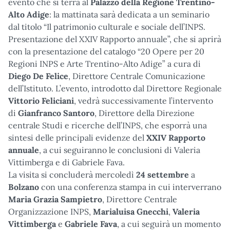
evento che si terrà al
Palazzo della Regione Trentino-
Alto Adige
: la mattinata sarà dedicata a un seminario
dal titolo “Il patrimonio culturale e sociale dell’INPS.
Presentazione del XXIV Rapporto annuale”, che si aprirà
con la presentazione del catalogo “20 Opere per 20
Regioni INPS e Arte Trentino-Alto Adige” a cura di
Diego De Felice
, Direttore Centrale Comunicazione
dell’Istituto. L’evento, introdotto dal Direttore Regionale
Vittorio Feliciani
, vedrà successivamente l’intervento
di
Gianfranco Santoro
, Direttore della Direzione
centrale Studi e ricerche dell’INPS, che esporrà una
sintesi delle principali evidenze del
XXIV Rapporto
annuale
, a cui seguiranno le conclusioni di Valeria
Vittimberga e di Gabriele Fava.
La visita si concluderà mercoledì
24 settembre
a
Bolzano
con una conferenza stampa in cui interverrano
Maria Grazia Sampietro
, Direttore Centrale
Organizzazione INPS,
Marialuisa Gnecchi
,
Valeria
Vittimberga
e
Gabriele Fava
, a cui seguirà un momento