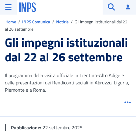
Vai al menu principale
Vai al contenuto principale
Vai al pie' di pagina
INPS ()
Ac
Apri cerca
Ti trovi in:
Home
INPS Comunica
Notizie
Gli impegni istituzionali dal 22
al 26 settembre
Gli impegni istituzionali
dal 22 al 26 settembre
Il programma della visita ufficiale in Trentino-Alto Adige e
delle presentazioni dei Rendiconti sociali in Abruzzo, Liguria,
Piemonte e a Roma.
Me
Pubblicazione:
22 settembre 2025