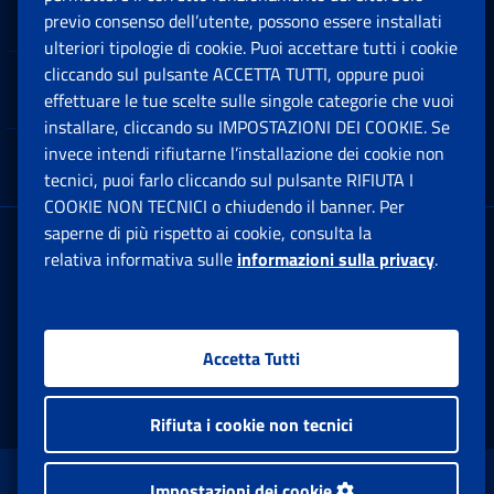
Software
previo consenso dell’utente, possono essere installati
Ap
ulteriori tipologie di cookie. Puoi accettare tutti i cookie
cliccando sul pulsante ACCETTA TUTTI, oppure puoi
Note Legali
effettuare le tue scelte sulle singole categorie che vuoi
Ap
installare, cliccando su IMPOSTAZIONI DEI COOKIE. Se
invece intendi rifiutarne l’installazione dei cookie non
App mobile
Ap
tecnici, puoi farlo cliccando sul pulsante RIFIUTA I
COOKIE NON TECNICI o chiudendo il banner. Per
saperne di più rispetto ai cookie, consulta la
Sede Legale
: Via Ciro il Grande, 21
relativa informativa sulle
informazioni sulla privacy
.
00144 Roma
P.IVA 02121151001
Accetta Tutti
Facebook: Apre una nuova finestra
Twitter: Apre una nuova finestra
Whatsapp: Apre una nuova fi
Youtube: Apre una nuo
Instagram: Apre
Linkedin:
Rs
Rifiuta i cookie non tecnici
www.inps.gov.it © 1997-2026
Impostazioni dei cookie