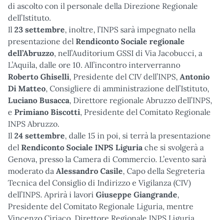
di ascolto con il personale della Direzione Regionale
dell’Istituto.
Il
23 settembre
, inoltre, l’INPS sarà impegnato nella
presentazione del
Rendiconto Sociale regionale
dell’Abruzzo
, nell’Auditorium GSSI di Via Jacobucci, a
L’Aquila, dalle ore 10. All’incontro interverranno
Roberto Ghiselli
, Presidente del CIV dell’INPS,
Antonio
Di Matteo
, Consigliere di amministrazione dell’Istituto,
Luciano Busacca
, Direttore regionale Abruzzo dell’INPS,
e
Primiano Biscotti
, Presidente del Comitato Regionale
INPS Abruzzo.
Il
24 settembre
, dalle 15 in poi, si terrà la presentazione
del
Rendiconto Sociale INPS Liguria
che si svolgerà a
Genova, presso la Camera di Commercio. L’evento sarà
moderato da
Alessandro Casile
, Capo della Segreteria
Tecnica del Consiglio di Indirizzo e Vigilanza (CIV)
dell’INPS. Aprirà i lavori
Giuseppe Giangrande
,
Presidente del Comitato Regionale Liguria, mentre
Vincenzo Ciriaco, Direttore Regionale INPS Liguria,