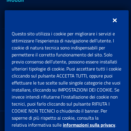
Inps.design
Questo sito utilizza i cookie per migliorare i servizi e
Sedi e Contatti
ottimizzare l’esperienza di navigazione dell’utente. I
Ap
cookie di natura tecnica sono indispensabili per
permettere il corretto funzionamento del sito. Solo
Software
previo consenso dell’utente, possono essere installati
Ap
ulteriori tipologie di cookie. Puoi accettare tutti i cookie
cliccando sul pulsante ACCETTA TUTTI, oppure puoi
Note Legali
effettuare le tue scelte sulle singole categorie che vuoi
Ap
installare, cliccando su IMPOSTAZIONI DEI COOKIE. Se
invece intendi rifiutarne l’installazione dei cookie non
App mobile
Ap
tecnici, puoi farlo cliccando sul pulsante RIFIUTA I
COOKIE NON TECNICI o chiudendo il banner. Per
saperne di più rispetto ai cookie, consulta la
Sede Legale
: Via Ciro il Grande, 21
relativa informativa sulle
informazioni sulla privacy
.
00144 Roma