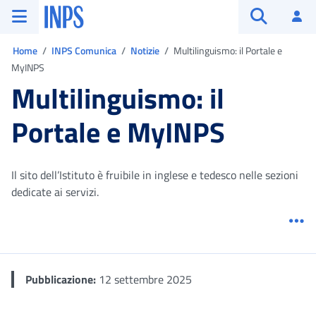
Vai al menu principale
Vai al contenuto principale
Vai al pie' di pagina
INPS ()
Ac
Apri cerca
Ti trovi in:
Home
INPS Comunica
Notizie
Multilinguismo: il Portale e
MyINPS
Multilinguismo: il
Portale e MyINPS
Il sito dell’Istituto è fruibile in inglese e tedesco nelle sezioni
dedicate ai servizi.
Me
Pubblicazione:
12 settembre 2025