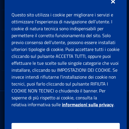
Questo sito utilizza i cookie per migliorare i servizi e
Sedi e Contatti
ottimizzare l’esperienza di navigazione dell’utente. I
Ap
cookie di natura tecnica sono indispensabili per
permettere il corretto funzionamento del sito. Solo
Software
previo consenso dell’utente, possono essere installati
Ap
ulteriori tipologie di cookie. Puoi accettare tutti i cookie
cliccando sul pulsante ACCETTA TUTTI, oppure puoi
Note Legali
effettuare le tue scelte sulle singole categorie che vuoi
Ap
installare, cliccando su IMPOSTAZIONI DEI COOKIE. Se
invece intendi rifiutarne l’installazione dei cookie non
App mobile
Ap
tecnici, puoi farlo cliccando sul pulsante RIFIUTA I
COOKIE NON TECNICI o chiudendo il banner. Per
saperne di più rispetto ai cookie, consulta la
Sede Legale
: Via Ciro il Grande, 21
relativa informativa sulle
informazioni sulla privacy
.
00144 Roma
P.IVA 02121151001