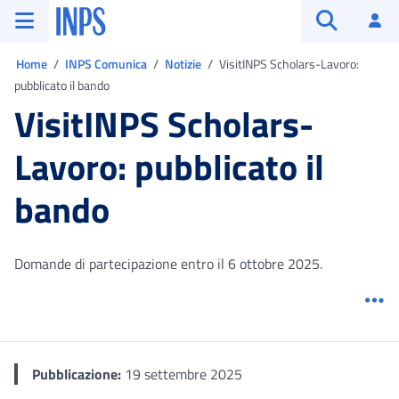
Vai al menu principale
Vai al contenuto principale
Vai al pie' di pagina
INPS ()
Ac
Apri cerca
Ti trovi in:
Home
INPS Comunica
Notizie
VisitINPS Scholars-Lavoro:
pubblicato il bando
VisitINPS Scholars-
Lavoro: pubblicato il
bando
Domande di partecipazione entro il 6 ottobre 2025.
Me
Pubblicazione:
19 settembre 2025