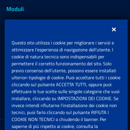
Moduli
Inps.design
Questo sito utilizza i cookie per migliorare i servizi e
Sedi e Contatti
ottimizzare l’esperienza di navigazione dell’utente. I
Ap
cookie di natura tecnica sono indispensabili per
permettere il corretto funzionamento del sito. Solo
Software
previo consenso dell’utente, possono essere installati
Ap
ulteriori tipologie di cookie. Puoi accettare tutti i cookie
cliccando sul pulsante ACCETTA TUTTI, oppure puoi
Note Legali
effettuare le tue scelte sulle singole categorie che vuoi
Ap
installare, cliccando su IMPOSTAZIONI DEI COOKIE. Se
invece intendi rifiutarne l’installazione dei cookie non
App mobile
Ap
tecnici, puoi farlo cliccando sul pulsante RIFIUTA I
COOKIE NON TECNICI o chiudendo il banner. Per
saperne di più rispetto ai cookie, consulta la