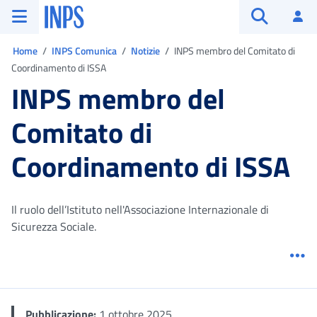
Vai al menu principale
Vai al contenuto principale
Vai al pie' di pagina
INPS ()
Ac
Apri cerca
Ti trovi in:
Home
INPS Comunica
Notizie
INPS membro del Comitato di
Coordinamento di ISSA
INPS membro del
Comitato di
Coordinamento di ISSA
Il ruolo dell’Istituto nell'Associazione Internazionale di
Sicurezza Sociale.
Me
Pubblicazione:
1 ottobre 2025