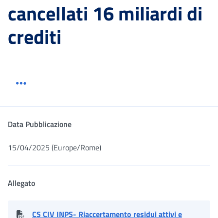
cancellati 16 miliardi di
crediti
Menu link servizio sezione
Dettaglio
Data Pubblicazione
15/04/2025 (Europe/Rome)
Allegato
CS CIV INPS- Riaccertamento residui attivi e