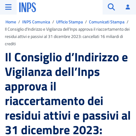
Vai al menu principale
Vai al contenuto principale
Vai al pie' di pagina
INPS ()
Ac
Apri cerca
Ti trovi in:
Home
INPS Comunica
Ufficio Stampa
Comunicati Stampa
Il Consiglio d’Indirizzo e Vigilanza dell’Inps approva il riaccertamento dei
residui attivi e passivi al 31 dicembre 2023: cancellati 16 miliardi di
crediti
Il Consiglio d’Indirizzo e
Vigilanza dell’Inps
approva il
riaccertamento dei
residui attivi e passivi al
31 dicembre 2023: