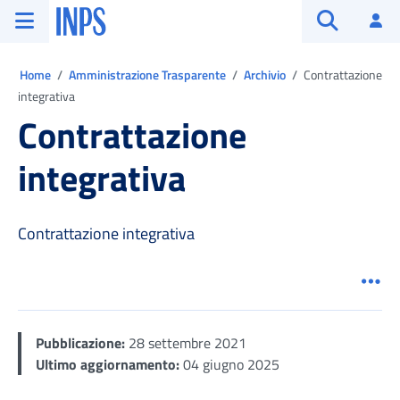
Vai al menu principale
Vai al contenuto principale
Vai al pie' di pagina
INPS ()
Ac
Apri cerca
Ti trovi in:
Home
Amministrazione Trasparente
Archivio
Contrattazione
integrativa
Contrattazione
integrativa
Contrattazione integrativa
Men
Pubblicazione:
28 settembre 2021
Ultimo aggiornamento:
04 giugno 2025