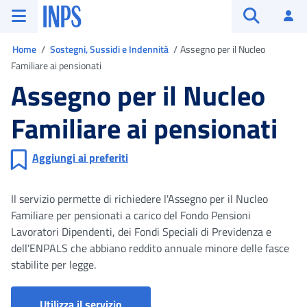
Vai al menu principale
Vai al contenuto principale
Vai al pie' di pagina
INPS ()
Ac
Apri cerca
Ti trovi in
Home
Sostegni, Sussidi e Indennità
Assegno per il Nucleo
Familiare ai pensionati
Assegno per il Nucleo
Familiare ai pensionati
Aggiungi ai preferiti
Il servizio permette di richiedere l'Assegno per il Nucleo
Familiare per pensionati a carico del Fondo Pensioni
Lavoratori Dipendenti, dei Fondi Speciali di Previdenza e
dell’ENPALS che abbiano reddito annuale minore delle fasce
stabilite per legge.
Portale Richieste di Pensione
Utilizza il servizio