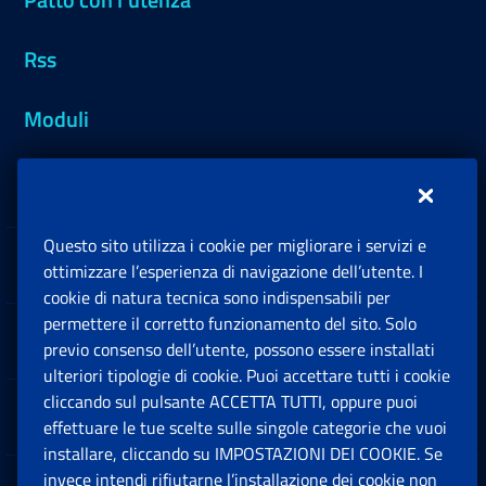
Rss
Moduli
Inps.design
Questo sito utilizza i cookie per migliorare i servizi e
Sedi e Contatti
ottimizzare l’esperienza di navigazione dell’utente. I
Ap
cookie di natura tecnica sono indispensabili per
permettere il corretto funzionamento del sito. Solo
Software
previo consenso dell’utente, possono essere installati
Ap
ulteriori tipologie di cookie. Puoi accettare tutti i cookie
cliccando sul pulsante ACCETTA TUTTI, oppure puoi
Note Legali
effettuare le tue scelte sulle singole categorie che vuoi
Ap
installare, cliccando su IMPOSTAZIONI DEI COOKIE. Se
invece intendi rifiutarne l’installazione dei cookie non