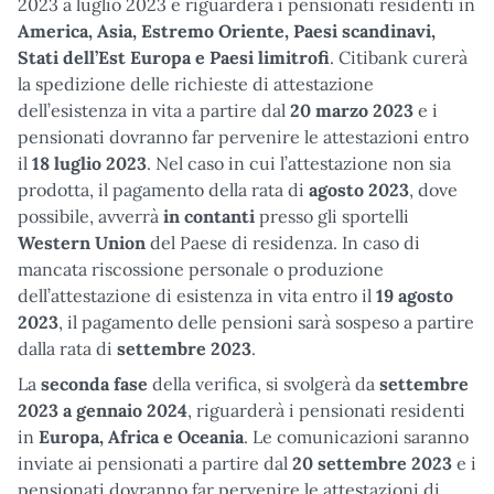
2023 a luglio 2023 e riguarderà i pensionati residenti in
America, Asia, Estremo Oriente, Paesi scandinavi,
Stati dell’Est Europa e Paesi limitrofi
. Citibank curerà
la spedizione delle richieste di attestazione
dell’esistenza in vita a partire dal
20 marzo 2023
e i
pensionati dovranno far pervenire le attestazioni entro
il
18 luglio 2023
. Nel caso in cui l’attestazione non sia
prodotta, il pagamento della rata di
agosto 2023
, dove
possibile, avverrà
in contanti
presso gli sportelli
Western Union
del Paese di residenza. In caso di
mancata riscossione personale o produzione
dell’attestazione di esistenza in vita entro il
19 agosto
2023
, il pagamento delle pensioni sarà sospeso a partire
dalla rata di
settembre 2023
.
La
seconda fase
della verifica, si svolgerà da
settembre
2023 a gennaio 2024
, riguarderà i pensionati residenti
in
Europa, Africa e Oceania
. Le comunicazioni saranno
inviate ai pensionati a partire dal
20 settembre 2023
e i
pensionati dovranno far pervenire le attestazioni di