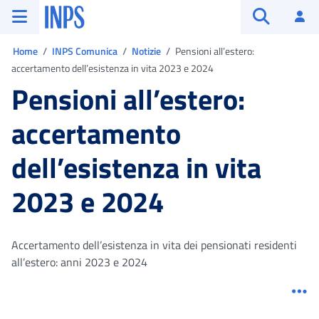
Vai al menu principale
Vai al contenuto principale
Vai al pie' di pagina
INPS ()
Ac
Apri cerca
Ti trovi in:
Home
INPS Comunica
Notizie
Pensioni all’estero:
accertamento dell’esistenza in vita 2023 e 2024
Pensioni all’estero:
accertamento
dell’esistenza in vita
2023 e 2024
Accertamento dell’esistenza in vita dei pensionati residenti
all’estero: anni 2023 e 2024
Me