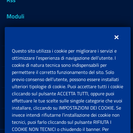
Moduli
Inps.design
Questo sito utilizza i cookie per migliorare i servizi e
Sedi e Contatti
ottimizzare l’esperienza di navigazione dell’utente. I
Ap
cookie di natura tecnica sono indispensabili per
permettere il corretto funzionamento del sito. Solo
Software
previo consenso dell’utente, possono essere installati
Ap
ulteriori tipologie di cookie. Puoi accettare tutti i cookie
cliccando sul pulsante ACCETTA TUTTI, oppure puoi
Note Legali
effettuare le tue scelte sulle singole categorie che vuoi
Ap
installare, cliccando su IMPOSTAZIONI DEI COOKIE. Se
invece intendi rifiutarne l’installazione dei cookie non
App mobile
Ap
tecnici, puoi farlo cliccando sul pulsante RIFIUTA I
COOKIE NON TECNICI o chiudendo il banner. Per