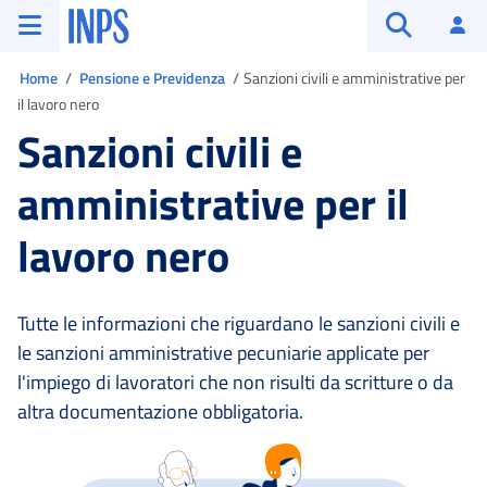
Vai al menu principale
Vai al contenuto principale
Vai al pie' di pagina
INPS ()
Ac
Apri cerca
Ti trovi in:
Home
Pensione e Previdenza
Sanzioni civili e amministrative per
il lavoro nero
Sanzioni civili e
amministrative per il
lavoro nero
Tutte le informazioni che riguardano le sanzioni civili e
le sanzioni amministrative pecuniarie applicate per
l'impiego di lavoratori che non risulti da scritture o da
altra documentazione obbligatoria.