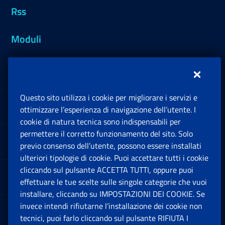
Rss
Moduli
Inps.design
Questo sito utilizza i cookie per migliorare i servizi e
Sedi e Contatti
ottimizzare l’esperienza di navigazione dell’utente. I
Ap
cookie di natura tecnica sono indispensabili per
permettere il corretto funzionamento del sito. Solo
Software
previo consenso dell’utente, possono essere installati
Ap
ulteriori tipologie di cookie. Puoi accettare tutti i cookie
cliccando sul pulsante ACCETTA TUTTI, oppure puoi
Note Legali
effettuare le tue scelte sulle singole categorie che vuoi
Ap
installare, cliccando su IMPOSTAZIONI DEI COOKIE. Se
invece intendi rifiutarne l’installazione dei cookie non
App mobile
Ap
tecnici, puoi farlo cliccando sul pulsante RIFIUTA I