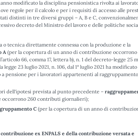
 hanno modificato la disciplina pensionistica rivolta ai lavorat
ove regole per il calcolo e per i requisiti di accesso alle pres
 stati distinti in tre diversi gruppi – A, B e C, convenzionalme
ssivo decreto del Ministro del lavoro e delle politiche social
ca o tecnica direttamente connessa con la produzione e la
o
A
(per la copertura di un anno di contribuzione occorrono
 l’articolo 66, comma 17, lettera b), n. 1 del decreto-legge 25 
a legge 23 luglio 2021, n. 106, dal 1° luglio 2021 ha modificato
tto a pensione per i lavoratori appartenenti al raggruppament
ori dell'ipotesi prevista al punto precedente –
raggruppame
 occorrono 260 contributi giornalieri);
ggruppamento
C
(per la copertura di un anno di contribuzio
la contribuzione ex ENPALS e della contribuzione versata e