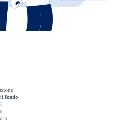
razione
di
Fondo
8
te
voro