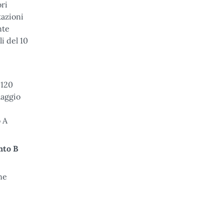
ori
tazioni
nte
i del 10
 120
maggio
o A
nto
B
ne