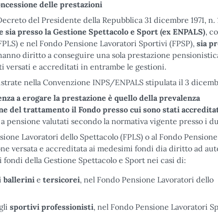
concessione delle prestazioni
l Decreto del Presidente della Repubblica 31 dicembre 1971, n.
ne sia presso la Gestione Spettacolo e Sport (ex ENPALS)
, c
FPLS) e nel Fondo Pensione Lavoratori Sportivi (FPSP),
sia pr
 hanno diritto a conseguire una sola prestazione pensionistic
ti versati e accreditati in entrambe le gestioni.
llustrate nella Convenzione INPS/ENPALS stipulata il 3 dicemb
tenza a erogare la prestazione è quello della prevalenza
ne del trattamento il Fondo presso cui sono stati accreditati
to a pensione valutati secondo la normativa vigente presso i d
ione Lavoratori dello Spettacolo (FPLS) o al Fondo Pensione
ione versata e accreditata ai medesimi fondi dia diritto ad a
fondi della Gestione Spettacolo e Sport nei casi di:
i
ballerini
e
tersicorei
, nel Fondo Pensione Lavoratori dello
gli
sportivi
professionisti
, nel Fondo Pensione Lavoratori Sp