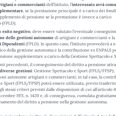
rtigiani e commercianti
dell’Istituto, l’
interessato avrà com
upplementare
, se la prestazione principale è a carico dei fondi
pplemento di pensione se la prestazione è invece a carico
o (FPLD);
ia
esito negativo
, deve essere valutato l’eventuale conseguim
ne delle gestioni autonome
di artigiani e commercianti e la
i Dipendenti
(FPLD). In questo caso, l’Istituto provvederà a e
ico della gestione autonoma e la contribuzione ex ENPALS p
pensione supplementare a carico della Gestione Spettacolo e 
nti precedenti, il conseguimento del diritto a pensione attr
 diverse gestioni
: Gestione Spettacolo e Sport (FPLS/FPSP);
oni autonome artigiani e commercianti; in tal caso, la contr
 e Sport (FPLS/FPSP) potrà essere utilizzata, previo trasferi
 stessi criteri previsti dalle disposizioni di cui all’articolo 1
icembre 1971, n. 1420 e, di conseguenza, cumulata gratuita
onamento del diritto a pensione nella gestione autonoma.