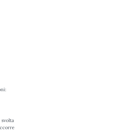
ni:
 svolta
occorre