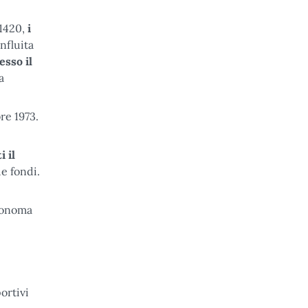
 1420,
i
onfluita
esso il
a
re 1973.
 il
ue fondi.
utonoma
ortivi