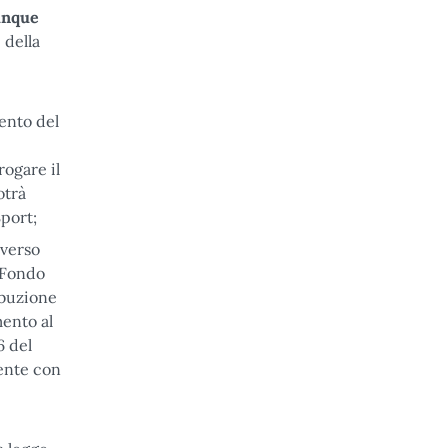
unque
 della
ento del
rogare il
otrà
Sport;
averso
 Fondo
ibuzione
mento al
6 del
mente con