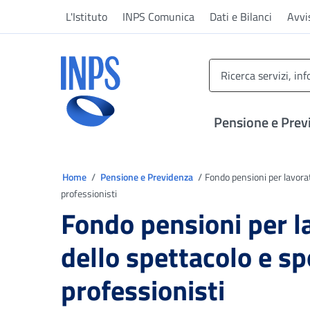
Vai al menu principale
Vai al contenuto principale
Vai al pie' di pagina
L'Istituto
INPS Comunica
Dati e Bilanci
Avvi
INPS ()
Pensione e Prev
Ti trovi in:
Home
Pensione e Previdenza
Fondo pensioni per lavorat
professionisti
Fondo pensioni per l
dello spettacolo e sp
professionisti