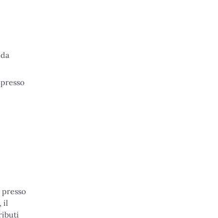
 da
o presso
 presso
 il
ributi