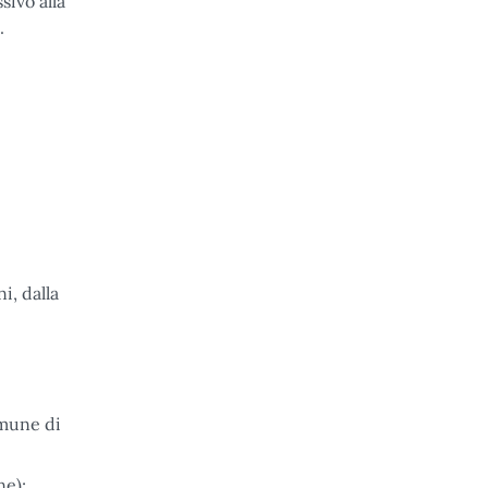
sivo alla
.
i, dalla
omune di
ne);