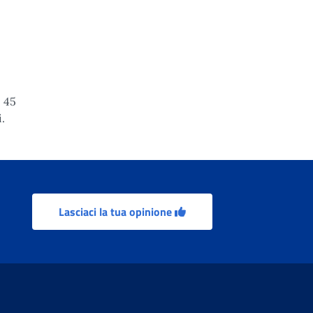
i 45
.
Lasciaci la tua opinione