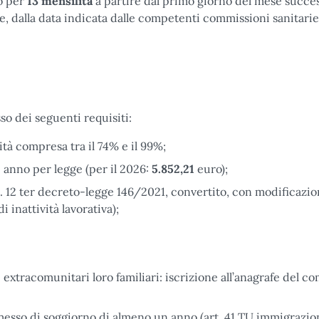
to per
13 mensilità
a partire dal primo giorno del mese succes
 dalla data indicata dalle competenti commissioni sanitarie
so dei seguenti requisiti:
tà compresa tra il 74% e il 99%;
i anno per legge (per il 2026:
5.852,21
euro);
t. 12 ter decreto-legge 146/2021, convertito, con modificazion
 inattività lavorativa);
i extracomunitari loro familiari: iscrizione all’anagrafe del c
rmesso di soggiorno di almeno un anno (art. 41 TU immigrazio