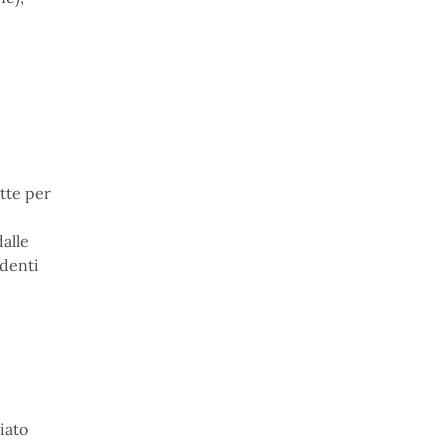
tte per
dalle
ndenti
iato