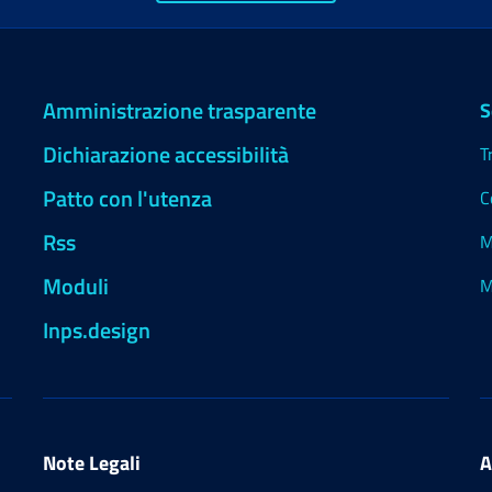
Amministrazione trasparente
S
Dichiarazione accessibilità
T
Patto con l'utenza
C
Rss
M
Moduli
M
Inps.design
Note Legali
A