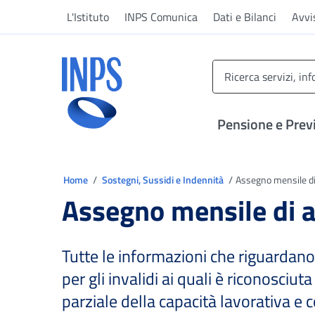
Vai al menu principale
Vai al contenuto principale
Vai al pie' di pagina
L'Istituto
INPS Comunica
Dati e Bilanci
Avvi
INPS ()
Pensione e Prev
Ti trovi in:
Home
Sostegni, Sussidi e Indennità
Assegno mensile di
Assegno mensile di 
Tutte le informazioni che riguardan
per gli invalidi ai quali è riconosciut
parziale della capacità lavorativa e