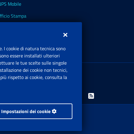
NPS Mobile
fficio Stampa
NPS - Museo Multimediale
NPS Cassetto Artigiani e Commercianti
e. I cookie di natura tecnica sono
ono essere installati ulteriori
ttuare le tue scelte sulle singole
ede Legale
: Via Ciro il Grande, 21
tallazione dei cookie non tecnici,
00144 Roma
iù rispetto ai cookie, consulta la
.IVA 02121151001
Facebook: Apre una nuova finestra
Twitter: Apre una nuova finestra
Whatsapp: Apre una nuova finestra
Youtube: Apre una nuova fine
Instagram: Apre una nuo
Linkedin: Apre una 
Rss: Apre una
Impostazioni dei cookie
 i diritti riservati.