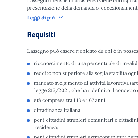
L’assegno mensile di assistenza viene corrispos
presentazione della domanda o, eccezionalmente,
Leggi di più
Requisiti
L’assegno può essere richiesto da chi è in posses
riconoscimento di una percentuale di invalidi
reddito non superiore alla soglia stabilita ogn
mancato svolgimento di attività lavorativa (ar
legge 215/2021, che ha ridefinito il concetto di
età compresa tra i 18 e i 67 anni;
cittadinanza italiana;
per i cittadini stranieri comunitari e cittadin
residenza;
per i cittadini stranieri extracomunitari: pe