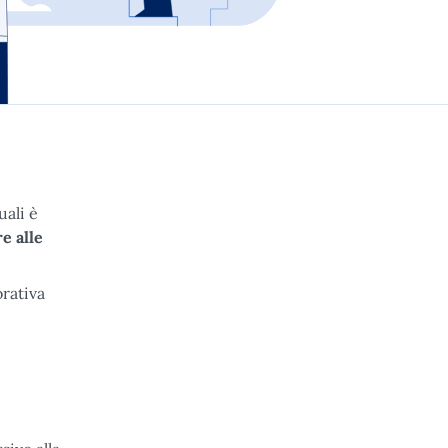
uali è
e alle
orativa