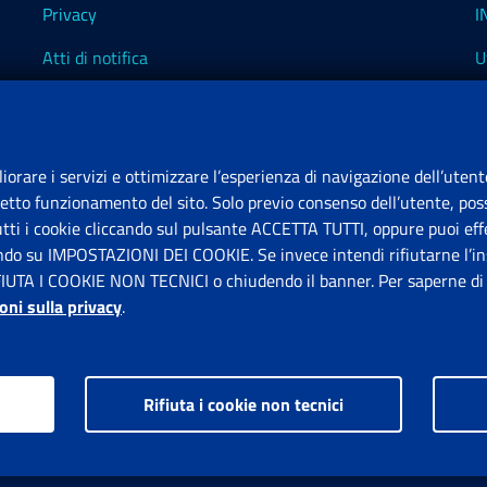
Privacy
I
Atti di notifica
U
Impostazioni dei cookie
I
I
liorare i servizi e ottimizzare l’esperienza di navigazione dell’utent
retto funzionamento del sito. Solo previo consenso dell’utente, poss
tutti i cookie cliccando sul pulsante ACCETTA TUTTI, oppure puoi effe
S
ando su IMPOSTAZIONI DEI COOKIE. Se invece intendi rifiutarne l’ins
FIUTA I COOKIE NON TECNICI o chiudendo il banner. Per saperne di p
P
oni sulla privacy
.
Rifiuta i cookie non tecnici
ps.gov.it © 1997-2026
Istituto Nazionale Previdenza Sociale.
Tutti