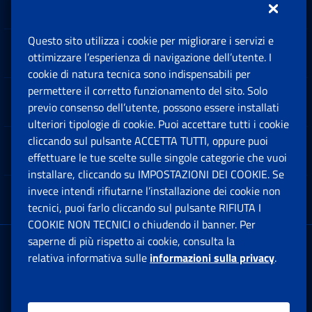
Questo sito utilizza i cookie per migliorare i servizi e
Sedi e Contatti
ottimizzare l’esperienza di navigazione dell’utente. I
Ap
cookie di natura tecnica sono indispensabili per
permettere il corretto funzionamento del sito. Solo
Software
previo consenso dell’utente, possono essere installati
Ap
ulteriori tipologie di cookie. Puoi accettare tutti i cookie
cliccando sul pulsante ACCETTA TUTTI, oppure puoi
Note Legali
effettuare le tue scelte sulle singole categorie che vuoi
Ap
installare, cliccando su IMPOSTAZIONI DEI COOKIE. Se
invece intendi rifiutarne l’installazione dei cookie non
App mobile
Ap
tecnici, puoi farlo cliccando sul pulsante RIFIUTA I
COOKIE NON TECNICI o chiudendo il banner. Per
saperne di più rispetto ai cookie, consulta la
Sede Legale
: Via Ciro il Grande, 21
relativa informativa sulle
informazioni sulla privacy
.
00144 Roma
P.IVA 02121151001