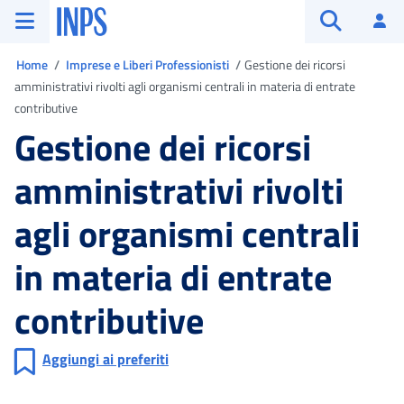
Vai al menu principale
Vai al contenuto principale
Vai al pie' di pagina
INPS ()
Ac
Apri cerca
Ti trovi in
Home
Imprese e Liberi Professionisti
Gestione dei ricorsi
amministrativi rivolti agli organismi centrali in materia di entrate
contributive
Gestione dei ricorsi
amministrativi rivolti
agli organismi centrali
in materia di entrate
contributive
Aggiungi ai preferiti