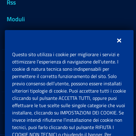
Rss
Moduli
Inps.design
Questo sito utilizza i cookie per migliorare i servizi e
Sedi e Contatti
ottimizzare l’esperienza di navigazione dell’utente. I
Ap
cookie di natura tecnica sono indispensabili per
permettere il corretto funzionamento del sito. Solo
Software
previo consenso dell’utente, possono essere installati
Ap
ulteriori tipologie di cookie. Puoi accettare tutti i cookie
cliccando sul pulsante ACCETTA TUTTI, oppure puoi
Note Legali
effettuare le tue scelte sulle singole categorie che vuoi
Ap
installare, cliccando su IMPOSTAZIONI DEI COOKIE. Se
invece intendi rifiutarne l’installazione dei cookie non
App mobile
Ap
tecnici, puoi farlo cliccando sul pulsante RIFIUTA I
COOKIE NON TECNICI o chiudendo il banner. Per