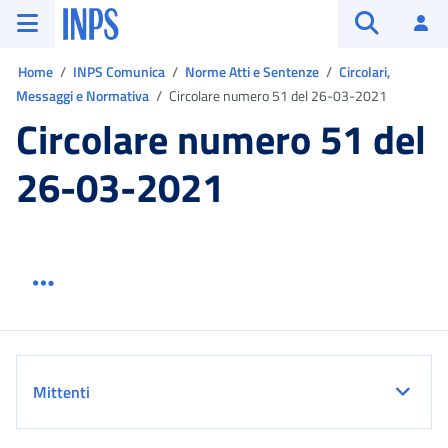
Vai al menu principale
Vai al contenuto principale
Vai al pie' di pagina
INPS ()
Ac
Apri cerca
Ti trovi in:
Home
INPS Comunica
Norme Atti e Sentenze
Circolari,
Messaggi e Normativa
Circolare numero 51 del 26-03-2021
Circolare numero 51 del
26-03-2021
Menu link servizio sezione
Dettaglio
Mittenti