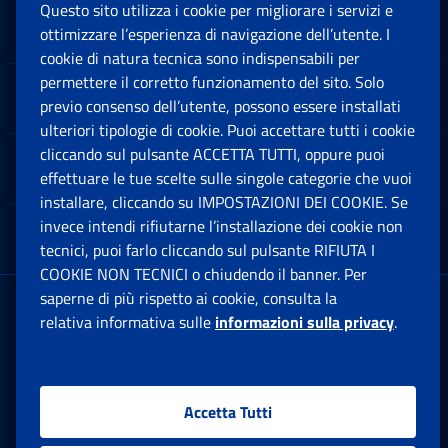
Questo sito utilizza i cookie per migliorare i servizi e
Sedi e Contatti
ottimizzare l’esperienza di navigazione dell’utente. I
Ap
cookie di natura tecnica sono indispensabili per
permettere il corretto funzionamento del sito. Solo
Software
previo consenso dell’utente, possono essere installati
Ap
ulteriori tipologie di cookie. Puoi accettare tutti i cookie
cliccando sul pulsante ACCETTA TUTTI, oppure puoi
Note Legali
effettuare le tue scelte sulle singole categorie che vuoi
Ap
installare, cliccando su IMPOSTAZIONI DEI COOKIE. Se
invece intendi rifiutarne l’installazione dei cookie non
App mobile
Ap
tecnici, puoi farlo cliccando sul pulsante RIFIUTA I
COOKIE NON TECNICI o chiudendo il banner. Per
saperne di più rispetto ai cookie, consulta la
Sede Legale
: Via Ciro il Grande, 21
relativa informativa sulle
informazioni sulla privacy
.
00144 Roma
P.IVA 02121151001
Accetta Tutti