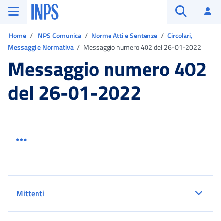
Vai al menu principale
Vai al contenuto principale
Vai al pie' di pagina
INPS ()
Ac
Apri cerca
Ti trovi in:
Home
INPS Comunica
Norme Atti e Sentenze
Circolari,
Messaggi e Normativa
Messaggio numero 402 del 26-01-2022
Messaggio numero 402
del 26-01-2022
Menu link servizio sezione
Dettaglio
Mittenti