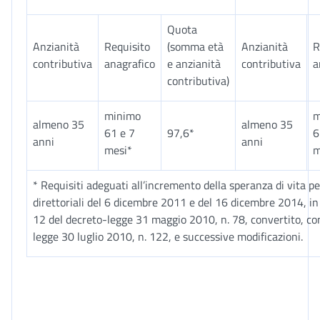
Quota
Anzianità
Requisito
(somma età
Anzianità
R
contributiva
anagrafico
e anzianità
contributiva
a
contributiva)
minimo
m
almeno 35
almeno 35
61 e 7
97,6*
6
anni
anni
mesi*
m
* Requisiti adeguati all’incremento della speranza di vita pe
direttoriali del 6 dicembre 2011 e del 16 dicembre 2014, in 
12 del decreto-legge 31 maggio 2010, n. 78, convertito, con
legge 30 luglio 2010, n. 122, e successive modificazioni.