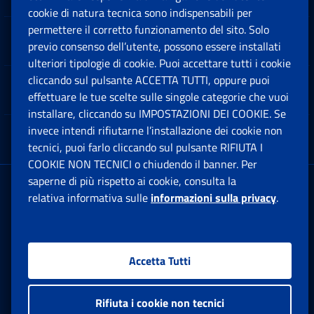
cookie di natura tecnica sono indispensabili per
permettere il corretto funzionamento del sito. Solo
Software
previo consenso dell’utente, possono essere installati
Ap
ulteriori tipologie di cookie. Puoi accettare tutti i cookie
cliccando sul pulsante ACCETTA TUTTI, oppure puoi
Note Legali
effettuare le tue scelte sulle singole categorie che vuoi
Ap
installare, cliccando su IMPOSTAZIONI DEI COOKIE. Se
invece intendi rifiutarne l’installazione dei cookie non
App mobile
Ap
tecnici, puoi farlo cliccando sul pulsante RIFIUTA I
COOKIE NON TECNICI o chiudendo il banner. Per
saperne di più rispetto ai cookie, consulta la
Sede Legale
: Via Ciro il Grande, 21
relativa informativa sulle
informazioni sulla privacy
.
00144 Roma
P.IVA 02121151001
Accetta Tutti
Facebook: Apre una nuova finestra
Twitter: Apre una nuova finestra
Whatsapp: Apre una nuova fi
Youtube: Apre una nuo
Instagram: Apre
Linkedin:
Rs
Rifiuta i cookie non tecnici