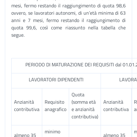
mesi, fermo restando il raggiungimento di quota 98,6
ovvero, se lavoratori autonomi, di un’età minima di 63
anni e 7 mesi, fermo restando il raggiungimento di
quota 99,6, così come riassunto nella tabella che
segue.
PERIODO DI MATURAZIONE DEI REQUISITI dal 01.01.2
LAVORATORI DIPENDENTI
LAVORA
Quota
Anzianità
Requisito
(somma età
Anzianità
R
contributiva
anagrafico
e anzianità
contributiva
a
contributiva)
minimo
m
almeno 35
almeno 35