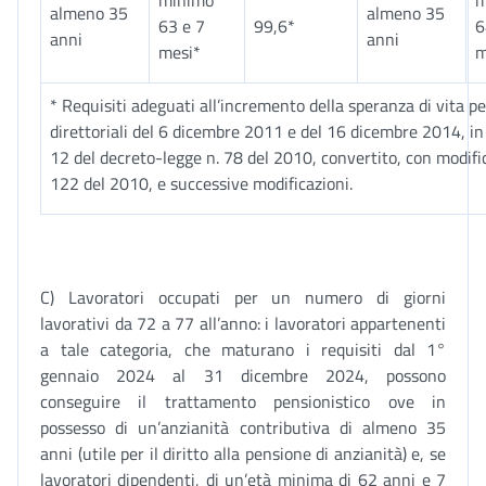
minimo
m
almeno 35
almeno 35
63 e 7
99,6*
6
anni
anni
mesi*
m
* Requisiti adeguati all’incremento della speranza di vita pe
direttoriali del 6 dicembre 2011 e del 16 dicembre 2014, in 
12 del decreto-legge n. 78 del 2010, convertito, con modific
122 del 2010, e successive modificazioni.
C) Lavoratori occupati per un numero di giorni
lavorativi da 72 a 77 all’anno: i lavoratori appartenenti
a tale categoria, che maturano i requisiti dal 1°
gennaio 2024 al 31 dicembre 2024, possono
conseguire il trattamento pensionistico ove in
possesso di un’anzianità contributiva di almeno 35
anni (utile per il diritto alla pensione di anzianità) e, se
lavoratori dipendenti, di un’età minima di 62 anni e 7