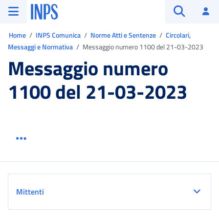
Vai al menu principale
Vai al contenuto principale
Vai al pie' di pagina
INPS ()
Ac
Apri cerca
Ti trovi in:
Home
INPS Comunica
Norme Atti e Sentenze
Circolari,
Messaggi e Normativa
Messaggio numero 1100 del 21-03-2023
Messaggio numero
1100 del 21-03-2023
Menu link servizio sezione
Dettaglio
Mittenti