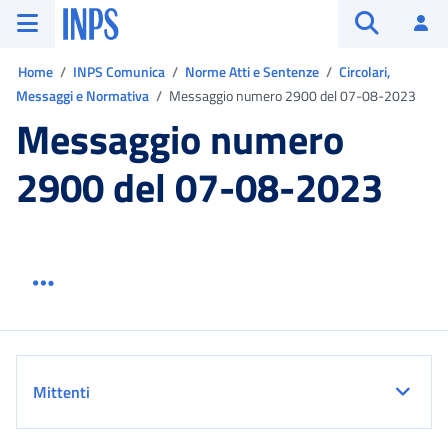
Vai al menu principale
Vai al contenuto principale
Vai al pie' di pagina
INPS ()
Ac
Apri cerca
Ti trovi in:
Home
INPS Comunica
Norme Atti e Sentenze
Circolari,
Messaggi e Normativa
Messaggio numero 2900 del 07-08-2023
Messaggio numero
2900 del 07-08-2023
Menu link servizio sezione
Dettaglio
Mittenti