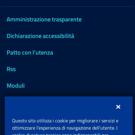
Amministrazione trasparente
Dichiarazione accessibilità
Patto con l'utenza
Rss
Moduli
Inps.design
Questo sito utilizza i cookie per migliorare i servizi e
Sedi e Contatti
ottimizzare l’esperienza di navigazione dell’utente. I
Ap