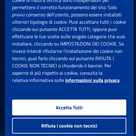
cookie di natura tecnica sono indispensabili per
permettere il corretto funzionamento del sito. Solo
Software
previo consenso dell’utente, possono essere installati
Ap
ulteriori tipologie di cookie. Puoi accettare tutti i cookie
cliccando sul pulsante ACCETTA TUTTI, oppure puoi
Note Legali
effettuare le tue scelte sulle singole categorie che vuoi
Ap
installare, cliccando su IMPOSTAZIONI DEI COOKIE. Se
invece intendi rifiutarne l’installazione dei cookie non
App mobile
Ap
tecnici, puoi farlo cliccando sul pulsante RIFIUTA I
COOKIE NON TECNICI o chiudendo il banner. Per
saperne di più rispetto ai cookie, consulta la
Sede Legale
: Via Ciro il Grande, 21
relativa informativa sulle
informazioni sulla privacy
.
00144 Roma
P.IVA 02121151001
Accetta Tutti
Facebook: Apre una nuova finestra
Twitter: Apre una nuova finestra
Whatsapp: Apre una nuova fi
Youtube: Apre una nuo
Instagram: Apre
Linkedin:
Rs
Rifiuta i cookie non tecnici