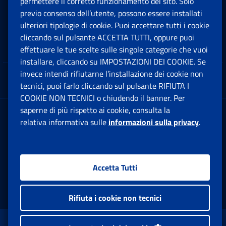
permettere il corretto funzionamento del sito. Solo
Software
previo consenso dell’utente, possono essere installati
Ap
ulteriori tipologie di cookie. Puoi accettare tutti i cookie
cliccando sul pulsante ACCETTA TUTTI, oppure puoi
Note Legali
effettuare le tue scelte sulle singole categorie che vuoi
Ap
installare, cliccando su IMPOSTAZIONI DEI COOKIE. Se
invece intendi rifiutarne l’installazione dei cookie non
App mobile
Ap
tecnici, puoi farlo cliccando sul pulsante RIFIUTA I
COOKIE NON TECNICI o chiudendo il banner. Per
saperne di più rispetto ai cookie, consulta la
Sede Legale
: Via Ciro il Grande, 21
relativa informativa sulle
informazioni sulla privacy
.
00144 Roma
P.IVA 02121151001
Accetta Tutti
Facebook: Apre una nuova finestra
Twitter: Apre una nuova finestra
Whatsapp: Apre una nuova fi
Youtube: Apre una nuo
Instagram: Apre
Linkedin:
Rs
Rifiuta i cookie non tecnici