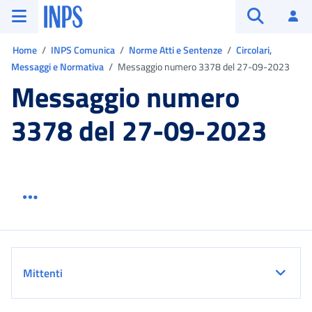
Vai al menu principale
Vai al contenuto principale
Vai al pie' di pagina
INPS ()
Ac
Apri cerca
Ti trovi in:
Home
INPS Comunica
Norme Atti e Sentenze
Circolari,
Messaggi e Normativa
Messaggio numero 3378 del 27-09-2023
Messaggio numero
3378 del 27-09-2023
Menu link servizio sezione
Dettaglio
Mittenti