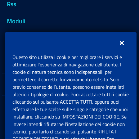
Rss
Moduli
Inps.design
Questo sito utilizza i cookie per migliorare i servizi e
Sedi e Contatti
ottimizzare l’esperienza di navigazione dell’utente. I
Ap
cookie di natura tecnica sono indispensabili per
permettere il corretto funzionamento del sito. Solo
Software
previo consenso dell’utente, possono essere installati
Ap
ulteriori tipologie di cookie. Puoi accettare tutti i cookie
cliccando sul pulsante ACCETTA TUTTI, oppure puoi
Note Legali
effettuare le tue scelte sulle singole categorie che vuoi
Ap
installare, cliccando su IMPOSTAZIONI DEI COOKIE. Se
invece intendi rifiutarne l’installazione dei cookie non
App mobile
Ap
tecnici, puoi farlo cliccando sul pulsante RIFIUTA I