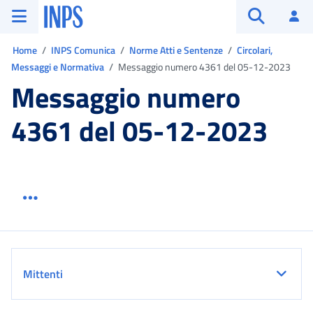
Vai al menu principale
Vai al contenuto principale
Vai al pie' di pagina
INPS ()
Ac
Apri cerca
Ti trovi in:
Home
INPS Comunica
Norme Atti e Sentenze
Circolari,
Messaggi e Normativa
Messaggio numero 4361 del 05-12-2023
Messaggio numero
4361 del 05-12-2023
Menu link servizio sezione
Dettaglio
Mittenti