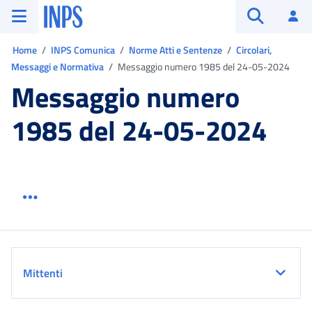
Vai al menu principale
Vai al contenuto principale
Vai al pie' di pagina
INPS ()
Ac
Apri cerca
Ti trovi in:
Home
INPS Comunica
Norme Atti e Sentenze
Circolari,
Messaggi e Normativa
Messaggio numero 1985 del 24-05-2024
Messaggio numero
1985 del 24-05-2024
Menu link servizio sezione
Dettaglio
Mittenti