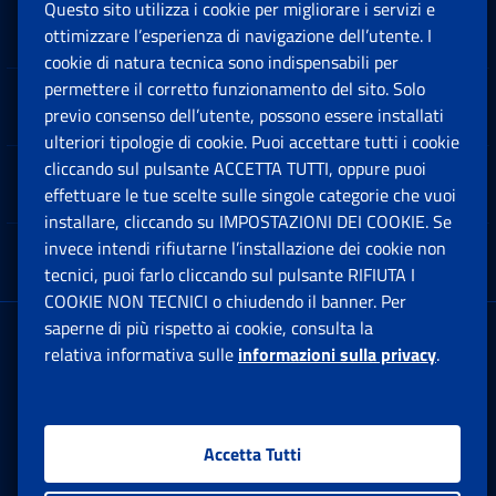
Questo sito utilizza i cookie per migliorare i servizi e
Sedi e Contatti
ottimizzare l’esperienza di navigazione dell’utente. I
Ap
cookie di natura tecnica sono indispensabili per
permettere il corretto funzionamento del sito. Solo
Software
previo consenso dell’utente, possono essere installati
Ap
ulteriori tipologie di cookie. Puoi accettare tutti i cookie
cliccando sul pulsante ACCETTA TUTTI, oppure puoi
Note Legali
effettuare le tue scelte sulle singole categorie che vuoi
Ap
installare, cliccando su IMPOSTAZIONI DEI COOKIE. Se
invece intendi rifiutarne l’installazione dei cookie non
App mobile
Ap
tecnici, puoi farlo cliccando sul pulsante RIFIUTA I
COOKIE NON TECNICI o chiudendo il banner. Per
saperne di più rispetto ai cookie, consulta la
Sede Legale
: Via Ciro il Grande, 21
relativa informativa sulle
informazioni sulla privacy
.
00144 Roma
P.IVA 02121151001
Accetta Tutti