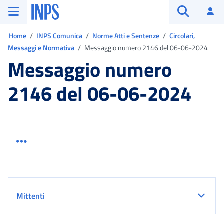
Vai al menu principale
Vai al contenuto principale
Vai al pie' di pagina
INPS ()
Ac
Apri cerca
Ti trovi in:
Home
INPS Comunica
Norme Atti e Sentenze
Circolari,
Messaggi e Normativa
Messaggio numero 2146 del 06-06-2024
Messaggio numero
2146 del 06-06-2024
Menu link servizio sezione
Dettaglio
Mittenti