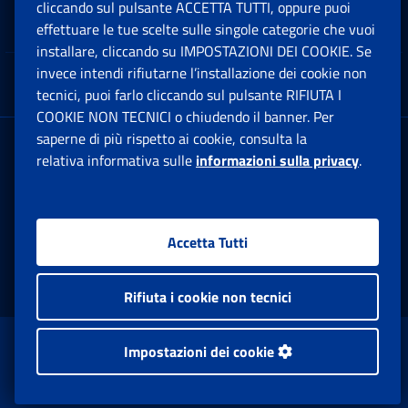
cliccando sul pulsante ACCETTA TUTTI, oppure puoi
Note Legali
effettuare le tue scelte sulle singole categorie che vuoi
Ap
installare, cliccando su IMPOSTAZIONI DEI COOKIE. Se
invece intendi rifiutarne l’installazione dei cookie non
App mobile
Ap
tecnici, puoi farlo cliccando sul pulsante RIFIUTA I
COOKIE NON TECNICI o chiudendo il banner. Per
saperne di più rispetto ai cookie, consulta la
Sede Legale
: Via Ciro il Grande, 21
relativa informativa sulle
informazioni sulla privacy
.
00144 Roma
P.IVA 02121151001
Accetta Tutti
Facebook: Apre una nuova finestra
Twitter: Apre una nuova finestra
Whatsapp: Apre una nuova fi
Youtube: Apre una nuo
Instagram: Apre
Linkedin:
Rs
Rifiuta i cookie non tecnici
www.inps.gov.it © 1997-2026
Impostazioni dei cookie
Istituto Nazionale Previdenza Sociale.
Tutti i diritti riservati.