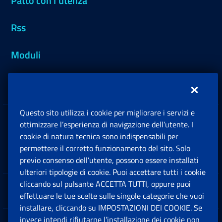
Patto con l'utenza
Rss
Moduli
Inps.design
Questo sito utilizza i cookie per migliorare i servizi e
Sedi e Contatti
ottimizzare l’esperienza di navigazione dell’utente. I
Ap
cookie di natura tecnica sono indispensabili per
permettere il corretto funzionamento del sito. Solo
Software
previo consenso dell’utente, possono essere installati
Ap
ulteriori tipologie di cookie. Puoi accettare tutti i cookie
cliccando sul pulsante ACCETTA TUTTI, oppure puoi
Note Legali
effettuare le tue scelte sulle singole categorie che vuoi
Ap
installare, cliccando su IMPOSTAZIONI DEI COOKIE. Se
invece intendi rifiutarne l’installazione dei cookie non