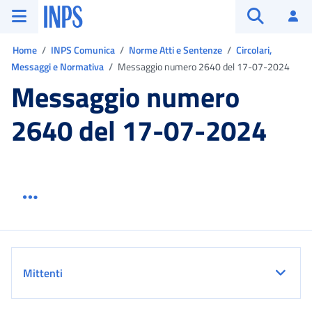
Vai al menu principale
Vai al contenuto principale
Vai al pie' di pagina
INPS ()
Ac
Apri cerca
Ti trovi in:
Home
INPS Comunica
Norme Atti e Sentenze
Circolari,
Messaggi e Normativa
Messaggio numero 2640 del 17-07-2024
Messaggio numero
2640 del 17-07-2024
Menu link servizio sezione
Dettaglio
Mittenti