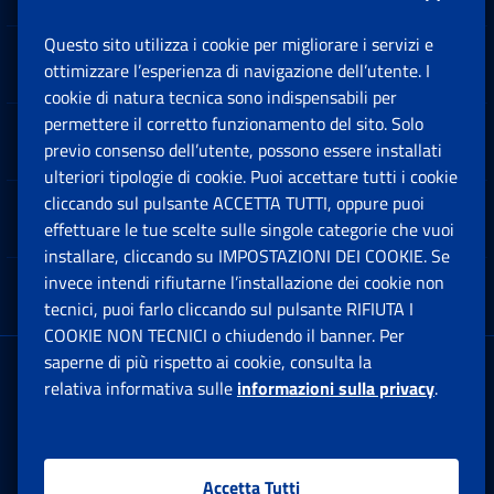
Questo sito utilizza i cookie per migliorare i servizi e
Sedi e Contatti
ottimizzare l’esperienza di navigazione dell’utente. I
Ap
cookie di natura tecnica sono indispensabili per
permettere il corretto funzionamento del sito. Solo
Software
previo consenso dell’utente, possono essere installati
Ap
ulteriori tipologie di cookie. Puoi accettare tutti i cookie
cliccando sul pulsante ACCETTA TUTTI, oppure puoi
Note Legali
effettuare le tue scelte sulle singole categorie che vuoi
Ap
installare, cliccando su IMPOSTAZIONI DEI COOKIE. Se
invece intendi rifiutarne l’installazione dei cookie non
App mobile
Ap
tecnici, puoi farlo cliccando sul pulsante RIFIUTA I
COOKIE NON TECNICI o chiudendo il banner. Per
saperne di più rispetto ai cookie, consulta la
Sede Legale
: Via Ciro il Grande, 21
relativa informativa sulle
informazioni sulla privacy
.
00144 Roma
P.IVA 02121151001
Accetta Tutti