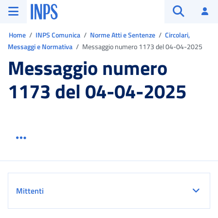
Vai al menu principale
Vai al contenuto principale
Vai al pie' di pagina
INPS ()
Ac
Apri cerca
Ti trovi in:
Home
INPS Comunica
Norme Atti e Sentenze
Circolari,
Messaggi e Normativa
Messaggio numero 1173 del 04-04-2025
Messaggio numero
1173 del 04-04-2025
Menu link servizio sezione
Dettaglio
Mittenti