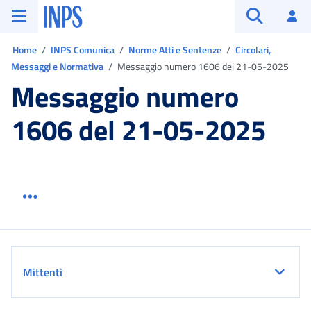
Vai al menu principale
Vai al contenuto principale
Vai al pie' di pagina
INPS ()
Ac
Apri cerca
Ti trovi in:
Home
INPS Comunica
Norme Atti e Sentenze
Circolari,
Messaggi e Normativa
Messaggio numero 1606 del 21-05-2025
Messaggio numero
1606 del 21-05-2025
Menu link servizio sezione
Dettaglio
Mittenti