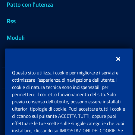
Patto con l'utenza
Rss
Moduli
Inps.design
Questo sito utilizza i cookie per migliorare i servizi e
Sedi e Contatti
ottimizzare l’esperienza di navigazione dell’utente. I
Ap
cookie di natura tecnica sono indispensabili per
permettere il corretto funzionamento del sito. Solo
Software
previo consenso dell’utente, possono essere installati
Ap
ulteriori tipologie di cookie. Puoi accettare tutti i cookie
cliccando sul pulsante ACCETTA TUTTI, oppure puoi
Note Legali
effettuare le tue scelte sulle singole categorie che vuoi
Ap
installare, cliccando su IMPOSTAZIONI DEI COOKIE. Se