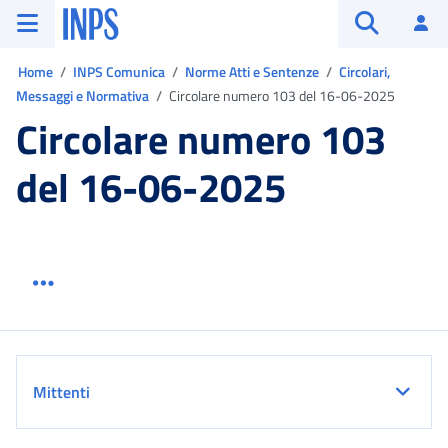
Vai al menu principale
Vai al contenuto principale
Vai al pie' di pagina
INPS ()
Ac
Apri cerca
Ti trovi in:
Home
INPS Comunica
Norme Atti e Sentenze
Circolari,
Messaggi e Normativa
Circolare numero 103 del 16-06-2025
Circolare numero 103
del 16-06-2025
Menu link servizio sezione
Dettaglio
Mittenti