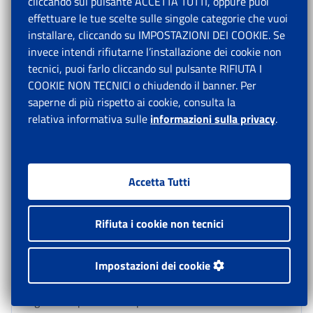
cliccando sul pulsante ACCETTA TUTTI, oppure puoi
secondo anno e per gli anni successivi, qualora le condizioni
effettuare le tue scelte sulle singole categorie che vuoi
di cui all'articolo 5, comma 1, si verifichino a carico della
installare, cliccando su IMPOSTAZIONI DEI COOKIE. Se
stessa azienda per due o più anni consecutivi.
invece intendi rifiutarne l’installazione dei cookie non
tecnici, puoi farlo cliccando sul pulsante RIFIUTA I
3. L'esonero è accordato dall'ente impositore su
COOKIE NON TECNICI o chiudendo il banner. Per
presentazione di apposita domanda degli interessati,
saperne di più rispetto ai cookie, consulta la
corredata da dichiarazione resa ai sensi e per gli effetti della
relativa informativa sulle
informazioni sulla privacy
.
legislazione in materia
”.
L'esonero parziale del pagamento dei contributi
Accetta Tutti
previdenziali e assistenziali in scadenza nei dodici mesi
successivi dalla data in cui ha avuto fine l’evento
avverso (risultante dal decreto ministeriale di
Rifiuta i cookie non tecnici
declaratoria) è riconosciuto nei limiti della
contribuzione dovuta al netto di altre agevolazioni o
Impostazioni dei cookie
riduzioni delle aliquote di finanziamento della
previdenza obbligatoria, previste dalla normativa
vigente e spettanti nel periodo di riferimento.