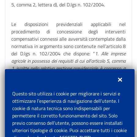
5, comma 2, lettera d), del D.lgs n. 102/2004.
Le disposizioni previdenziali applicabili nel
procedimento di concessione degli interventi
compensativi connessi alle avversità contemplate dalla
normativa in argomento sono contenute nell’articolo 8
del D.lgs n. 102/2004 che dispone: “
1. Alle imprese
agricole in possesso dei requisiti di cui all'articolo 5, comma
1, iscritte nella relativa gestione previdenziale, è concesso, a
domanda, l'esonero parziale del pagamento dei contributi
previdenziali e assistenziali propri e per i lavoratori
dipendenti, in scadenza nei dodici mesi successivi alla data
Questo sito utilizza i cookie per migliorare i servizi e
in cui si è verificato l'evento. Il Ministro del lavoro e della
ottimizzare l’esperienza di navigazione dell’utente. I
previdenza sociale, di concerto con il Ministro dell'economia
cookie di natura tecnica sono indispensabili per
e delle finanze, è autorizzato a determinare, con proprio
permettere il corretto funzionamento del sito. Solo
decreto, la percentuale dell'esonero fino ad un massimo del
previo consenso dell’utente, possono essere installati
50 per cento.
ulteriori tipologie di cookie. Puoi accettare tutti i cookie
2. La misura dell'esonero è aumentata del 10 per cento nel