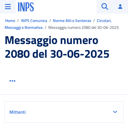
Vai al menu principale
Vai al contenuto principale
Vai al pie' di pagina
INPS ()
Ac
Apri cerca
Ti trovi in:
Home
INPS Comunica
Norme Atti e Sentenze
Circolari,
Messaggi e Normativa
Messaggio numero 2080 del 30-06-2025
Messaggio numero
2080 del 30-06-2025
Menu link servizio sezione
Dettaglio
Mittenti