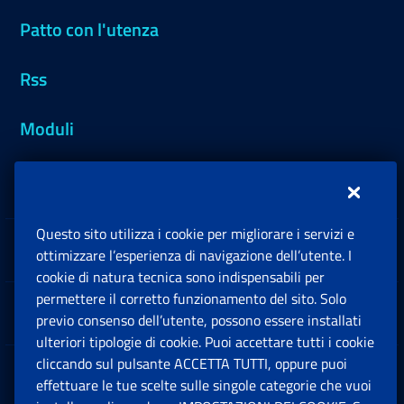
Patto con l'utenza
Rss
Moduli
Inps.design
Questo sito utilizza i cookie per migliorare i servizi e
Sedi e Contatti
ottimizzare l’esperienza di navigazione dell’utente. I
Ap
cookie di natura tecnica sono indispensabili per
permettere il corretto funzionamento del sito. Solo
Software
previo consenso dell’utente, possono essere installati
Ap
ulteriori tipologie di cookie. Puoi accettare tutti i cookie
cliccando sul pulsante ACCETTA TUTTI, oppure puoi
Note Legali
effettuare le tue scelte sulle singole categorie che vuoi
Ap