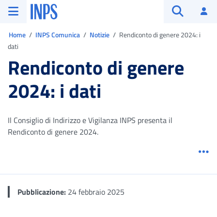
Vai al menu principale
Vai al contenuto principale
Vai al pie' di pagina
INPS ()
Ac
Apri cerca
Ti trovi in:
Home
INPS Comunica
Notizie
Rendiconto di genere 2024: i
dati
Rendiconto di genere
2024: i dati
Il Consiglio di Indirizzo e Vigilanza INPS presenta il
Rendiconto di genere 2024.
Me
Pubblicazione:
24 febbraio 2025