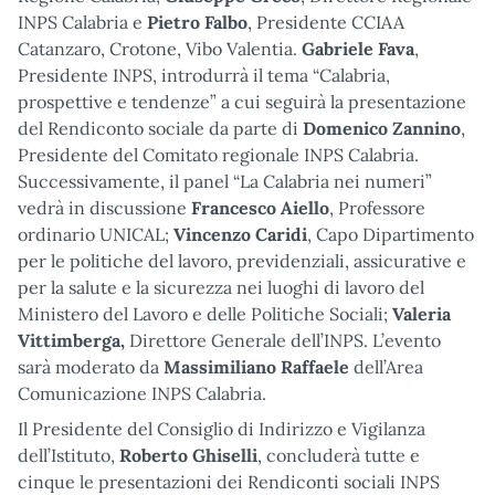
INPS Calabria e
Pietro Falbo
, Presidente CCIAA
Catanzaro, Crotone, Vibo Valentia.
Gabriele Fava
,
Presidente INPS, introdurrà il tema “Calabria,
prospettive e tendenze” a cui seguirà la presentazione
del Rendiconto sociale da parte di
Domenico Zannino
,
Presidente del Comitato regionale INPS Calabria.
Successivamente, il panel “La Calabria nei numeri”
vedrà in discussione
Francesco Aiello
, Professore
ordinario UNICAL;
Vincenzo Caridi
, Capo Dipartimento
per le politiche del lavoro, previdenziali, assicurative e
per la salute e la sicurezza nei luoghi di lavoro del
Ministero del Lavoro e delle Politiche Sociali;
Valeria
Vittimberga,
Direttore Generale dell’INPS. L’evento
sarà moderato da
Massimiliano Raffaele
dell’Area
Comunicazione INPS Calabria.
Il Presidente del Consiglio di Indirizzo e Vigilanza
dell’Istituto,
Roberto Ghiselli
, concluderà tutte e
cinque le presentazioni dei Rendiconti sociali INPS