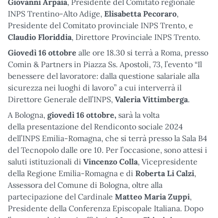
Giovanni Arpaia
, Presidente del Comitato regionale
INPS Trentino-Alto Adige,
Elisabetta Pecoraro
,
Presidente del Comitato provinciale INPS Trento, e
Claudio Floriddia
, Direttore Provinciale INPS Trento.
Giovedì 16 ottobre
alle ore 18.30 si terrà a Roma, presso
Comin & Partners in Piazza Ss. Apostoli, 73, l’evento “Il
benessere del lavoratore: dalla questione salariale alla
sicurezza nei luoghi di lavoro” a cui interverrà il
Direttore Generale dell’INPS,
Valeria Vittimberga
.
A Bologna,
giovedì 16 ottobre,
sarà la volta
della
presentazione del Rendiconto sociale 2024
dell’INPS Emilia-Romagna, che si terrà presso la Sala B4
del Tecnopolo dalle ore 10. Per l’occasione, sono attesi i
saluti istituzionali di
Vincenzo Colla
, Vicepresidente
della Regione Emilia-Romagna e di
Roberta Li Calzi
,
Assessora del Comune di Bologna, oltre alla
partecipazione del Cardinale
Matteo Maria Zuppi
,
Presidente della Conferenza Episcopale Italiana. Dopo