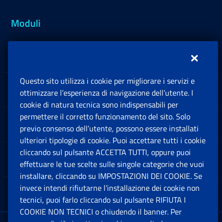
Moduli
Inps.design
Questo sito utilizza i cookie per migliorare i servizi e
Sedi e Contatti
ottimizzare l’esperienza di navigazione dell’utente. I
Ap
cookie di natura tecnica sono indispensabili per
permettere il corretto funzionamento del sito. Solo
Software
previo consenso dell’utente, possono essere installati
Ap
ulteriori tipologie di cookie. Puoi accettare tutti i cookie
cliccando sul pulsante ACCETTA TUTTI, oppure puoi
Note Legali
effettuare le tue scelte sulle singole categorie che vuoi
Ap
installare, cliccando su IMPOSTAZIONI DEI COOKIE. Se
invece intendi rifiutarne l’installazione dei cookie non
App mobile
Ap
tecnici, puoi farlo cliccando sul pulsante RIFIUTA I
COOKIE NON TECNICI o chiudendo il banner. Per