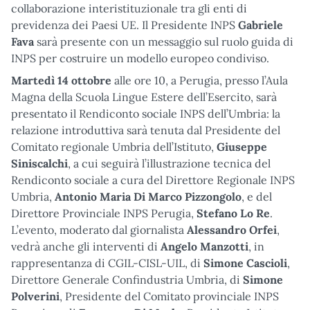
collaborazione interistituzionale tra gli enti di
previdenza dei Paesi UE. Il Presidente INPS
Gabriele
Fava
sarà presente con un messaggio sul ruolo guida di
INPS per costruire un modello europeo condiviso.
Martedì 14 ottobre
alle ore 10, a Perugia, presso l’Aula
Magna della Scuola Lingue Estere dell’Esercito, sarà
presentato il Rendiconto sociale INPS dell’Umbria: la
relazione introduttiva sarà tenuta dal Presidente del
Comitato regionale Umbria dell’Istituto,
Giuseppe
Siniscalchi
, a cui seguirà l’illustrazione tecnica del
Rendiconto sociale a cura del Direttore Regionale INPS
Umbria,
Antonio Maria Di Marco Pizzongolo
, e del
Direttore Provinciale INPS Perugia,
Stefano Lo Re
.
L’evento, moderato dal giornalista
Alessandro Orfei
,
vedrà anche gli interventi di
Angelo Manzotti
, in
rappresentanza di CGIL-CISL-UIL, di
Simone Cascioli
,
Direttore Generale Confindustria Umbria, di
Simone
Polverini
, Presidente del Comitato provinciale INPS