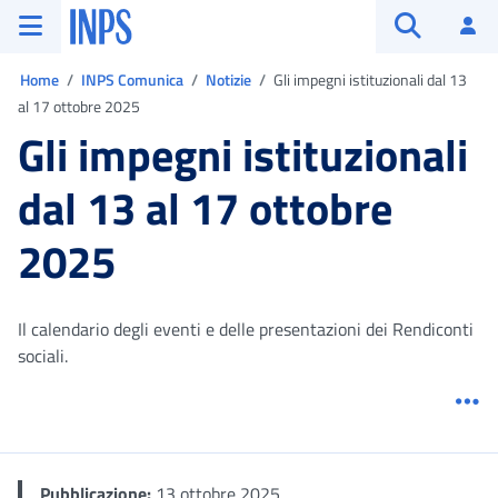
Vai al menu principale
Vai al contenuto principale
Vai al pie' di pagina
INPS ()
Ac
Apri cerca
Ti trovi in:
Home
INPS Comunica
Notizie
Gli impegni istituzionali dal 13
al 17 ottobre 2025
Gli impegni istituzionali
dal 13 al 17 ottobre
2025
Il calendario degli eventi e delle presentazioni dei Rendiconti
sociali.
Me
Pubblicazione:
13 ottobre 2025