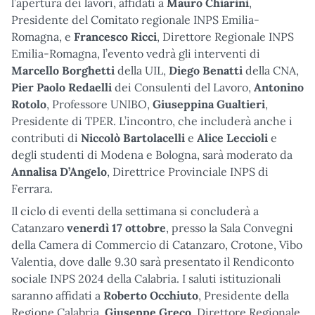
l’apertura dei lavori, affidati a
Mauro Chiarini
,
Presidente del Comitato regionale INPS Emilia-
Romagna, e
Francesco Ricci
, Direttore Regionale INPS
Emilia-Romagna, l’evento vedrà gli interventi di
Marcello Borghetti
della UIL,
Diego Benatti
della CNA,
Pier Paolo Redaelli
dei Consulenti del Lavoro,
Antonino
Rotolo
, Professore UNIBO,
Giuseppina Gualtieri
,
Presidente di TPER. L’incontro, che includerà anche i
contributi di
Niccolò Bartolacelli
e
Alice Leccioli
e
degli studenti di Modena e Bologna, sarà moderato da
Annalisa D’Angelo
, Direttrice Provinciale INPS di
Ferrara.
Il ciclo di eventi della settimana si concluderà a
Catanzaro
venerdì 17 ottobre
, presso la Sala Convegni
della Camera di Commercio di Catanzaro, Crotone, Vibo
Valentia, dove dalle 9.30 sarà presentato il Rendiconto
sociale INPS 2024 della Calabria. I saluti istituzionali
saranno affidati a
Roberto Occhiuto
, Presidente della
Regione Calabria,
Giuseppe Greco
, Direttore Regionale