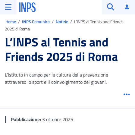
Vai al menu principale
Vai al contenuto principale
Vai al pie' di pagina
INPS ()
Ac
Apri cerca
Ti trovi in:
Home
INPS Comunica
Notizie
L’INPS al Tennis and Friends
2025 di Roma
L’INPS al Tennis and
Friends 2025 di Roma
L’Istituto in campo per la cultura della prevenzione
attraverso lo sport e il coinvolgimento dei giovani.
Me
Pubblicazione:
3 ottobre 2025