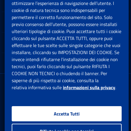
Sedi e Contatti
ottimizzare l’esperienza di navigazione dell’utente. I
Ap
cookie di natura tecnica sono indispensabili per
permettere il corretto funzionamento del sito. Solo
Software
previo consenso dell’utente, possono essere installati
Ap
ulteriori tipologie di cookie. Puoi accettare tutti i cookie
cliccando sul pulsante ACCETTA TUTTI, oppure puoi
Note Legali
effettuare le tue scelte sulle singole categorie che vuoi
Ap
installare, cliccando su IMPOSTAZIONI DEI COOKIE. Se
invece intendi rifiutarne l’installazione dei cookie non
App mobile
Ap
tecnici, puoi farlo cliccando sul pulsante RIFIUTA I
COOKIE NON TECNICI o chiudendo il banner. Per
saperne di più rispetto ai cookie, consulta la
Sede Legale
: Via Ciro il Grande, 21
relativa informativa sulle
informazioni sulla privacy
.
00144 Roma
P.IVA 02121151001
Accetta Tutti
Facebook: Apre una nuova finestra
Twitter: Apre una nuova finestra
Whatsapp: Apre una nuova fi
Youtube: Apre una nuo
Instagram: Apre
Linkedin:
Rs