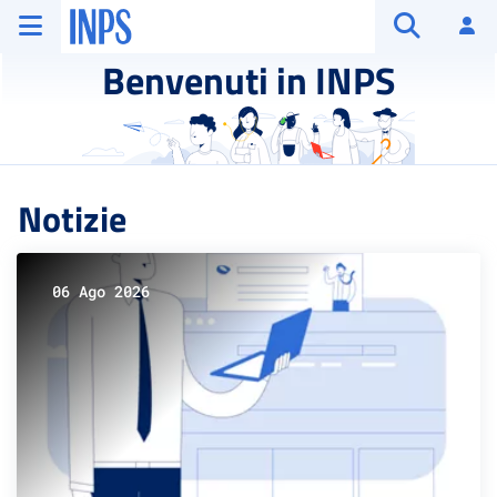
Vai al menu principale
Vai al contenuto principale
Vai al pie' di pagina
INPS ()
Ac
Apri cerca
Benvenuti in INPS
Notizie
06 Ago 2026