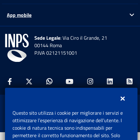
App mobile
Ap
Sede Legale
: Via Ciro il Grande, 21
00144 Roma
P.IVA 02121151001
Facebook: Apre una nuova finestra
Twitter: Apre una nuova finestra
Whatsapp: Apre una nuova fi
Youtube: Apre una nuo
Instagram: Apre
Linkedin:
Rs
www.inps.gov.it © 1997-2026
Questo sito utilizza i cookie per migliorare i servizi e
Istituto Nazionale Previdenza Sociale.
ottimizzare l’esperienza di navigazione dell’utente. I
Tutti i diritti riservati.
cookie di natura tecnica sono indispensabili per
permettere il corretto funzionamento del sito. Solo