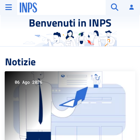
Vai al menu principale
Vai al contenuto principale
Vai al pie' di pagina
INPS ()
Ac
Apri cerca
Benvenuti in INPS
Notizie
06 Ago 2026