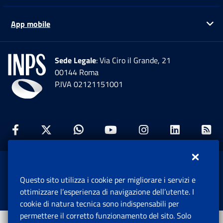
App mobile
Ap
Sede Legale
: Via Ciro il Grande, 21
00144 Roma
P.IVA 02121151001
Facebook: Apre una nuova finestra
Twitter: Apre una nuova finestra
Whatsapp: Apre una nuova fi
Youtube: Apre una nuo
Instagram: Apre
Linkedin:
Rs
www.inps.gov.it © 1997-2026
Questo sito utilizza i cookie per migliorare i servizi e
Istituto Nazionale Previdenza Sociale.
ottimizzare l’esperienza di navigazione dell’utente. I
Tutti i diritti riservati.
cookie di natura tecnica sono indispensabili per
permettere il corretto funzionamento del sito. Solo