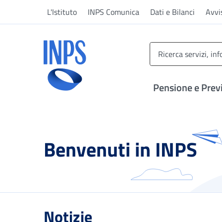
Vai al menu principale
Vai al contenuto principale
Vai al pie' di pagina
L'Istituto
INPS Comunica
Dati e Bilanci
Avvi
INPS ()
Pensione e Prev
Benvenuti in INPS
Notizie