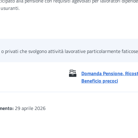
icipato alla pensione con requisiti agevolati per lavoratori dipende
 usuranti.
 o privati che svolgono attività lavorative particolarmente faticose
Domanda Pensione, Ricostit
Beneficio precoci
mento:
29 aprile 2026