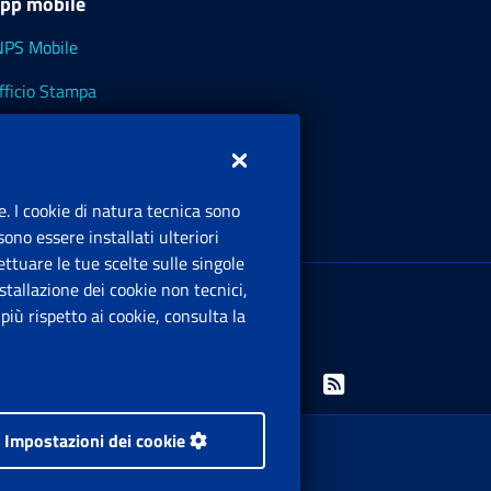
pp mobile
NPS Mobile
fficio Stampa
NPS - Museo Multimediale
NPS Cassetto Artigiani e Commercianti
e. I cookie di natura tecnica sono
ono essere installati ulteriori
ttuare le tue scelte sulle singole
ede Legale
: Via Ciro il Grande, 21
tallazione dei cookie non tecnici,
00144 Roma
iù rispetto ai cookie, consulta la
.IVA 02121151001
Facebook: Apre una nuova finestra
Twitter: Apre una nuova finestra
Whatsapp: Apre una nuova finestra
Youtube: Apre una nuova fine
Instagram: Apre una nuo
Linkedin: Apre una 
Rss: Apre una
Impostazioni dei cookie
 i diritti riservati.