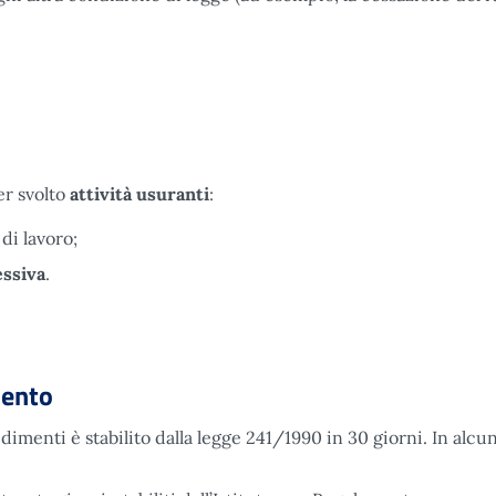
er svolto
attività usuranti
:
i
di lavoro;
essiva
.
mento
menti è stabilito dalla legge 241/1990 in 30 giorni. In alcuni