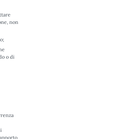
ttare
ione, non
o;
one
do o di
rrenza
i
rapporto