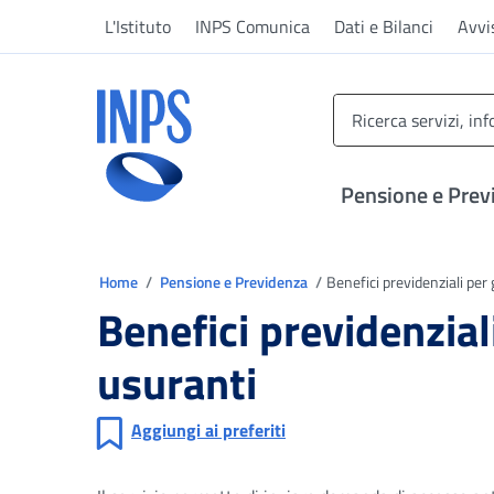
Vai al menu principale
Vai al contenuto principale
Vai al pie' di pagina
L'Istituto
INPS Comunica
Dati e Bilanci
Avvi
INPS ()
Pensione e Prev
Ti trovi in
Home
Pensione e Previdenza
Benefici previdenziali per g
Benefici previdenziali
usuranti
Aggiungi ai preferiti