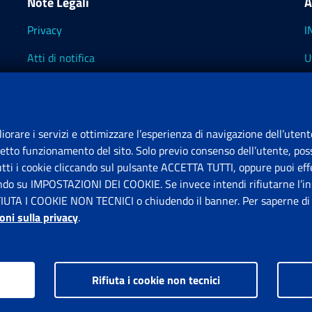
Note Legali
A
Privacy
I
Atti di notifica
U
Impostazioni dei cookie
I
I
liorare i servizi e ottimizzare l’esperienza di navigazione dell’utent
retto funzionamento del sito. Solo previo consenso dell’utente, poss
tutti i cookie cliccando sul pulsante ACCETTA TUTTI, oppure puoi effe
S
ando su IMPOSTAZIONI DEI COOKIE. Se invece intendi rifiutarne l’ins
FIUTA I COOKIE NON TECNICI o chiudendo il banner. Per saperne di p
P
oni sulla privacy
.
Rifiuta i cookie non tecnici
ps.gov.it © 1997-2026
Istituto Nazionale Previdenza Sociale.
Tutti