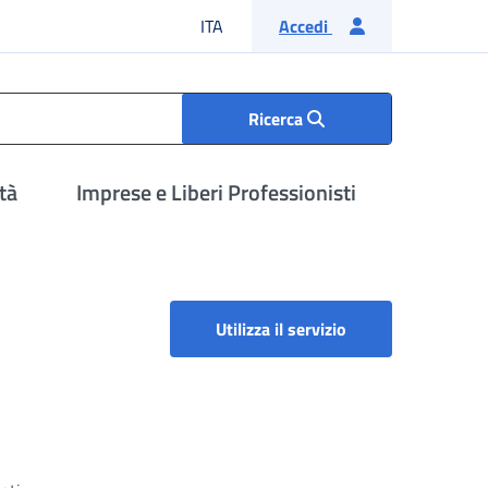
Lingua italiana
ITA
Accedi
Ricerca
tà
Imprese e Liberi Professionisti
Portale Richieste 
Utilizza il servizio