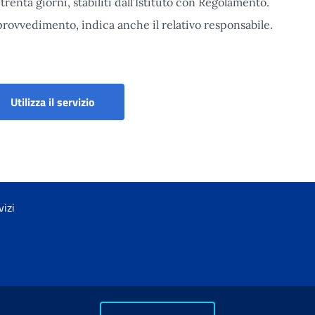
trenta giorni, stabiliti dall’Istituto con Regolamento.
 provvedimento, indica anche il relativo responsabile.
Portale Richieste di Pensione
Utilizza il servizio
vizi