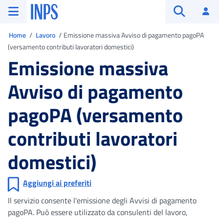
Vai al menu principale
Vai al contenuto principale
Vai al pie' di pagina
INPS ()
Ac
Apri cerca
Ti trovi in
Home
Lavoro
Emissione massiva Avviso di pagamento pagoPA
(versamento contributi lavoratori domestici)
Emissione massiva
Avviso di pagamento
pagoPA (versamento
contributi lavoratori
domestici)
Aggiungi ai preferiti
Il servizio consente l'emissione degli Avvisi di pagamento
pagoPA. Può essere utilizzato da consulenti del lavoro,