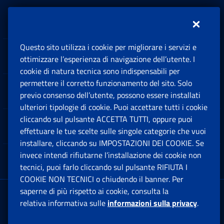
Inps.design
Questo sito utilizza i cookie per migliorare i servizi e
Sedi e Contatti
ottimizzare l’esperienza di navigazione dell’utente. I
Ap
cookie di natura tecnica sono indispensabili per
permettere il corretto funzionamento del sito. Solo
Software
previo consenso dell’utente, possono essere installati
Ap
ulteriori tipologie di cookie. Puoi accettare tutti i cookie
cliccando sul pulsante ACCETTA TUTTI, oppure puoi
Note Legali
effettuare le tue scelte sulle singole categorie che vuoi
Ap
installare, cliccando su IMPOSTAZIONI DEI COOKIE. Se
invece intendi rifiutarne l’installazione dei cookie non
App mobile
Ap
tecnici, puoi farlo cliccando sul pulsante RIFIUTA I
COOKIE NON TECNICI o chiudendo il banner. Per
saperne di più rispetto ai cookie, consulta la
Sede Legale
: Via Ciro il Grande, 21
relativa informativa sulle
informazioni sulla privacy
.
00144 Roma
P.IVA 02121151001