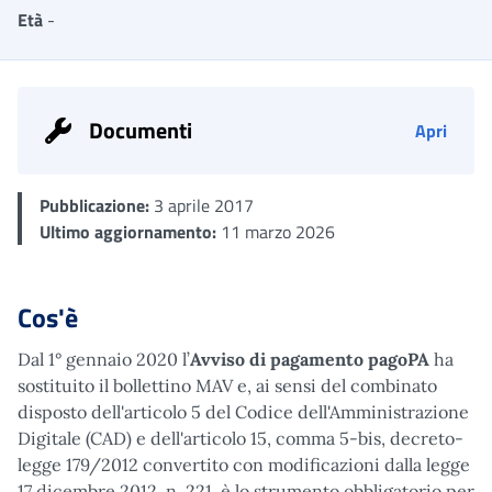
Età
-
Documenti
Apri
Pubblicazione:
3 aprile 2017
Ultimo aggiornamento:
11 marzo 2026
Cos'è
Dal 1° gennaio 2020 l’
Avviso di pagamento pagoPA
ha
sostituito il bollettino MAV e, ai sensi del combinato
disposto dell'articolo 5 del Codice dell'Amministrazione
Digitale (CAD) e dell'articolo 15, comma 5-bis, decreto-
legge 179/2012 convertito con modificazioni dalla legge
17 dicembre 2012, n. 221, è lo strumento obbligatorio per