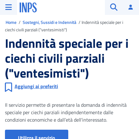
Vai al menu principale
Vai al contenuto principale
Vai al pie' di pagina
INPS ()
Ac
Apri cerca
Ti trovi in
Home
Sostegni, Sussidi e Indennità
Indennità speciale per i
ciechi civili parziali ("ventesimisti")
Indennità speciale per i
ciechi civili parziali
("ventesimisti")
Aggiungi ai preferiti
Il servizio permette di presentare la domanda di indennità
speciale per ciechi parziali indipendentemente dalle
condizioni economiche e dall’età dell’interessato.
Utilizza il servizio