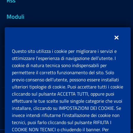
Rss
Moduli
Inps.design
Questo sito utilizza i cookie per migliorare i servizi e
Sedi e Contatti
ottimizzare l’esperienza di navigazione dell’utente. I
Ap
cookie di natura tecnica sono indispensabili per
permettere il corretto funzionamento del sito. Solo
Software
previo consenso dell’utente, possono essere installati
Ap
ulteriori tipologie di cookie. Puoi accettare tutti i cookie
cliccando sul pulsante ACCETTA TUTTI, oppure puoi
Note Legali
effettuare le tue scelte sulle singole categorie che vuoi
Ap
installare, cliccando su IMPOSTAZIONI DEI COOKIE. Se
invece intendi rifiutarne l’installazione dei cookie non
App mobile
Ap
tecnici, puoi farlo cliccando sul pulsante RIFIUTA I
COOKIE NON TECNICI o chiudendo il banner. Per