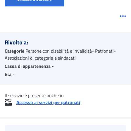
Me
Rivolto a:
Categorie
Persone con disabilità e invalidità- Patronati-
Associazioni di categoria e sindacati
Cassa di appartenenza
-
Età
-
Il servizio è presente anche in
Accesso ai servizi per patronati