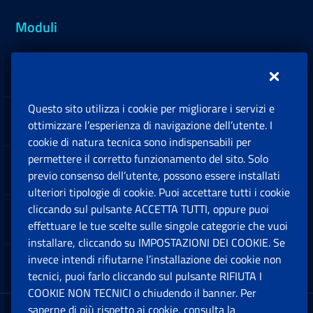
Moduli
Inps.design
Questo sito utilizza i cookie per migliorare i servizi e
Sedi e Contatti
ottimizzare l’esperienza di navigazione dell’utente. I
Ap
cookie di natura tecnica sono indispensabili per
permettere il corretto funzionamento del sito. Solo
Software
previo consenso dell’utente, possono essere installati
Ap
ulteriori tipologie di cookie. Puoi accettare tutti i cookie
cliccando sul pulsante ACCETTA TUTTI, oppure puoi
Note Legali
effettuare le tue scelte sulle singole categorie che vuoi
Ap
installare, cliccando su IMPOSTAZIONI DEI COOKIE. Se
invece intendi rifiutarne l’installazione dei cookie non
App mobile
Ap
tecnici, puoi farlo cliccando sul pulsante RIFIUTA I
COOKIE NON TECNICI o chiudendo il banner. Per
saperne di più rispetto ai cookie, consulta la