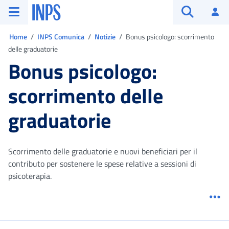
Vai al menu principale
Vai al contenuto principale
Vai al pie' di pagina
INPS ()
Ac
Apri cerca
Ti trovi in:
Home
INPS Comunica
Notizie
Bonus psicologo: scorrimento
delle graduatorie
Bonus psicologo:
scorrimento delle
graduatorie
Scorrimento delle graduatorie e nuovi beneficiari per il
contributo per sostenere le spese relative a sessioni di
psicoterapia.
Me