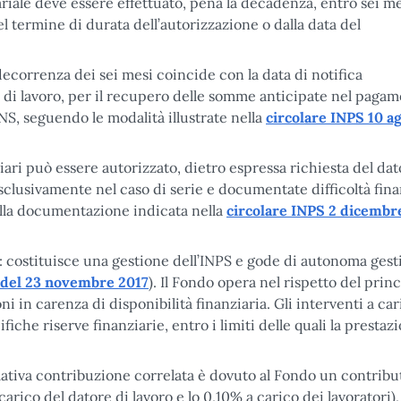
riale deve essere effettuato, pena la decadenza, entro sei me
l termine di durata dell’autorizzazione o dalla data del
a decorrenza dei sei mesi coincide con la data di notifica
tori di lavoro, per il recupero delle somme anticipate nel paga
S, seguendo le modalità illustrate nella
circolare INPS 10 a
iari può essere autorizzato, dietro espressa richiesta del dat
clusivamente nel caso di serie e documentate difficoltà fina
ella documentazione indicata nella
circolare INPS 2 dicembr
 costituisce una gestione dell’INPS e gode di autonoma gest
3 del 23 novembre 2017
). Il Fondo opera nel rispetto del princ
 in carenza di disponibilità finanziaria. Gli interventi a car
che riserve finanziarie, entro i limiti delle quali la prestaz
elativa contribuzione correlata è dovuto al Fondo un contribu
arico del datore di lavoro e lo 0,10% a carico dei lavoratori),