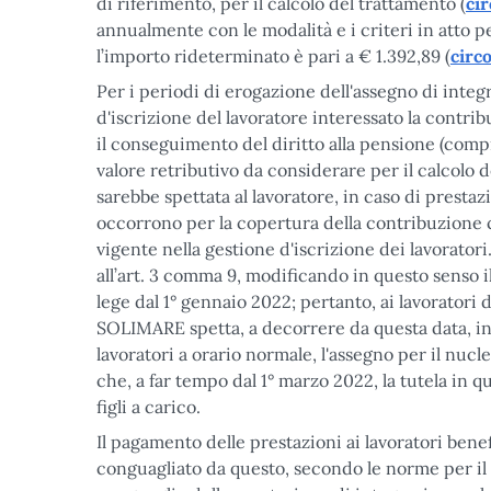
di riferimento, per il calcolo del trattamento (
cir
annualmente con le modalità e i criteri in atto p
l’importo rideterminato è pari a € 1.392,89 (
circ
Per i periodi di erogazione dell'assegno di integr
d'iscrizione del lavoratore interessato la contri
il conseguimento del diritto alla pensione (compr
valore retributivo da considerare per il calcolo 
sarebbe spettata al lavoratore, in caso di prestaz
occorrono per la copertura della contribuzione co
vigente nella gestione d'iscrizione dei lavoratori
all’art. 3 comma 9, modificando in questo senso i
lege dal 1° gennaio 2022; pertanto, ai lavoratori 
SOLIMARE spetta, a decorrere da questa data, in
lavoratori a orario normale, l'assegno per il nucl
che, a far tempo dal 1° marzo 2022, la tutela in q
figli a carico.
Il pagamento delle prestazioni ai lavoratori benef
conguagliato da questo, secondo le norme per il c