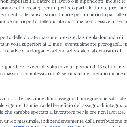
e non imputabili al datore di lavoro o ai dipendenti, incluse le
oranee di mercato), per un periodo pari alle durate previste
iferimento alle causali straordinarie per un periodo pari alle
omunque nel rispetto delle durate massime complessive previst
ispetto delle durate massime previste, la singola domanda di
a in volta superiori ai 12 mesi, eventualmente prorogabili, i
li relative alla riorganizzazione aziendale e al contratto di
riguardare invece, di volta in volta, periodi di 13 settimane
un massimo complessivo di 52 settimane nel biennio mobile d
ssicurata l’erogazione di un assegno di integrazione salariale
ale vigente. La misura del beneficio dell’assegno di integrazi
ale che sarebbe spettata al lavoratore per le ore non lavorate.
i un unico massimale, indipendentemente dalla retribuzione 