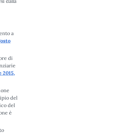
si dalla
mento a
gosto
ore di
nziarie
e 2015,
ione
ipio del
ico del
ione è
to