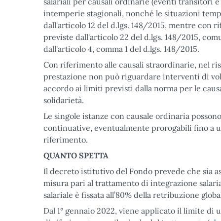
salariali per causali ordinarie (eventi transitori 
intemperie stagionali, nonché le situazioni temp
dall'articolo 12 del d.lgs. 148/2015, mentre con r
previste dall'articolo 22 del d.lgs. 148/2015, c
dall'articolo 4, comma 1 del d.lgs. 148/2015.
Con riferimento alle causali straordinarie, nel r
prestazione non può riguardare interventi di volt
accordo ai limiti previsti dalla norma per le causa
solidarietà.
Le singole istanze con causale ordinaria possono 
continuative, eventualmente prorogabili fino a 
riferimento.
QUANTO SPETTA
Il decreto istitutivo del Fondo prevede che sia a
misura pari al trattamento di integrazione salari
salariale è fissata all’80% della retribuzione glob
Dal 1° gennaio 2022, viene applicato il limite d