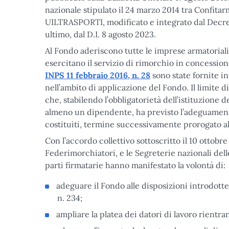
nazionale stipulato il 24 marzo 2014 tra Confita
UILTRASPORTI, modificato e integrato dal Decret
ultimo, dal D.I. 8 agosto 2023.
Al Fondo aderiscono tutte le imprese armatorial
esercitano il servizio di rimorchio in concession
INPS 11 febbraio 2016, n. 28
sono state fornite i
nell’ambito di applicazione del Fondo. Il limite 
che, stabilendo l’obbligatorietà dell’istituzione d
almeno un dipendente, ha previsto l’adeguamento 
costituiti, termine successivamente prorogato a
Con l’accordo collettivo sottoscritto il 10 ottob
Federimorchiatori, e le Segreterie nazionali dell
parti firmatarie hanno manifestato la volontà di:
adeguare il Fondo alle disposizioni introdotte
n. 234;
ampliare la platea dei datori di lavoro rientr