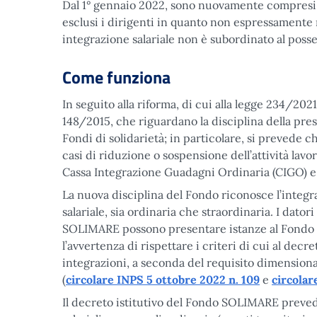
Dal 1° gennaio 2022, sono nuovamente compresi tra
esclusi i dirigenti in quanto non espressamente r
integrazione salariale non è subordinato al posses
Come funziona
In seguito alla riforma, di cui alla legge 234/202
148/2015, che riguardano la disciplina della pres
Fondi di solidarietà; in particolare, si prevede ch
casi di riduzione o sospensione dell’attività lavor
Cassa Integrazione Guadagni Ordinaria (CIGO) e S
La nuova disciplina del Fondo riconosce l’integrab
salariale, sia ordinaria che straordinaria. I dat
SOLIMARE possono presentare istanze al Fondo pe
l’avvertenza di rispettare i criteri di cui al de
integrazioni, a seconda del requisito dimension
(
circolare INPS 5 ottobre 2022 n. 109
e
circolar
Il decreto istitutivo del Fondo SOLIMARE preved