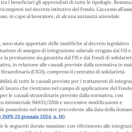
 i beneficiari gli apprendisti di tutte le tipologie. Restano
icompresi nel decreto istitutivo del Fondo. L’accesso all’ass
so, in capo al lavoratore, di alcuna anzianità aziendale.
1, sono state apportate delle modifiche al decreto legislativo
tazione di assegno di integrazione salariale erogata dal FIS e
e la prestazione sia garantita dal FIS e dai Fondi di solidariet
ativa, in relazione alle causali previste dalla normativa in mat
traordinaria (CIGS), compreso il contratto di solidarietà.
ilità di tutte le causali previste per i trattamenti di integr
ori di lavoro che rientrano nel campo di applicazione del Fondo
r le causali straordinarie previste dalla normativa, con
creto ministeriale 94033/2016 e successive modificazioni e
ale posseduto nel semestre precedente alla data della doman
e INPS 23 gennaio 2024, n. 16
).
e le seguenti durate massime: con riferimento alle integrazi