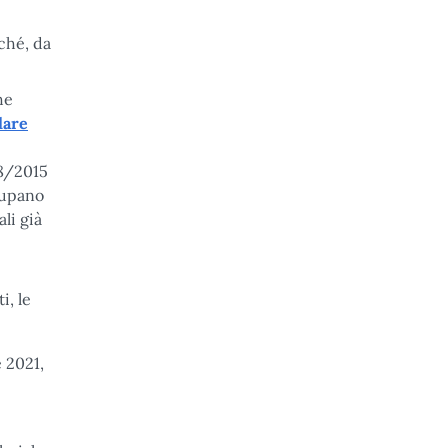
ché, da
he
lare
48/2015
ccupano
li già
i, le
e 2021,