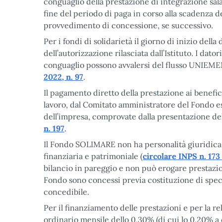
conguaglio della prestazione di integrazione sala
fine del periodo di paga in corso alla scadenza de
provvedimento di concessione, se successivo.
Per i fondi di solidarietà il giorno di inizio dell
dell’autorizzazione rilasciata dall’Istituto. I da
conguaglio possono avvalersi del flusso UNIEMEN
2022, n. 97
.
Il pagamento diretto della prestazione ai benefic
lavoro, dal Comitato amministratore del Fondo es
dell’impresa, comprovate dalla presentazione d
n. 197
.
Il Fondo SOLIMARE non ha personalità giuridica:
finanziaria e patrimoniale (
circolare INPS n. 17
bilancio in pareggio e non può erogare prestazioni
Fondo sono concessi previa costituzione di specifi
concedibile.
Per il finanziamento delle prestazioni e per la r
ordinario mensile dello 0,30% (di cui lo 0,20% a c