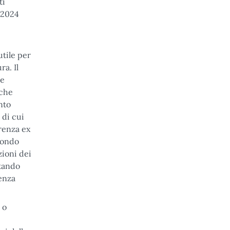
ti
l 2024
utile per
a. Il
he
 che
nto
 di cui
rrenza ex
 Fondo
zioni dei
stando
senza
 o