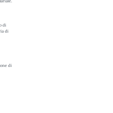
ariale.
o di
ia di
ione di