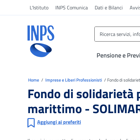
Vai al menu principale
Vai al contenuto principale
Vai al pie' di pagina
L'Istituto
INPS Comunica
Dati e Bilanci
Avvi
INPS ()
Pensione e Prev
Ti trovi in
Home
Imprese e Liberi Professionisti
Fondo di solidarie
Fondo di solidarietà p
marittimo - SOLIMA
Aggiungi ai preferiti