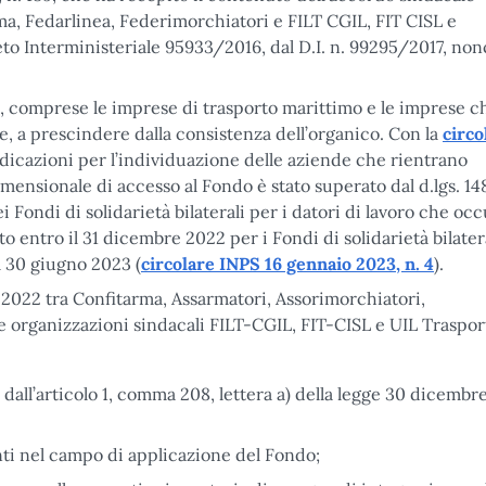
rma, Fedarlinea, Federimorchiatori e FILT CGIL, FIT CISL e
o Interministeriale 95933/2016, dal D.I. n. 99295/2017, non
i, comprese le imprese di trasporto marittimo e le imprese c
e, a prescindere dalla consistenza dell’organico. Con la
circo
ndicazioni per l’individuazione delle aziende che rientrano
dimensionale di accesso al Fondo è stato superato dal d.lgs. 1
ei Fondi di solidarietà bilaterali per i datori di lavoro che o
entro il 31 dicembre 2022 per i Fondi di solidarietà bilatera
l 30 giugno 2023 (
circolare INPS 16 gennaio 2023, n. 4
).
re 2022 tra Confitarma, Assarmatori, Assorimorchiatori,
e organizzazioni sindacali FILT-CGIL, FIT-CISL e UIL Trasport
 dall’articolo 1, comma 208, lettera a) della legge 30 dicembr
anti nel campo di applicazione del Fondo;