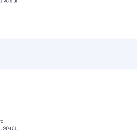
tivo e di
ro
n. 90401,