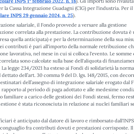
colare INPS 1° febbraio 2022, n. 18
). Gli importi sono rivaluta
er la Cassa Integrazione Guadagni (CIG) per l'industria. Per i
olare INPS 29 gennaio 2024, n. 25
).
azione salariale, il Fondo provvede a versare alla gestione
buzione correlata alla prestazione. La contribuzione dovuta è 
esa quella anticipata) e per la determinazione della sua misur
dei contributi è pari all'importo della normale retribuzione c
ione lavorativa, nel mese in cui si colloca l'evento. Le somme
rrelata sono calcolate sulla base dell'aliquota di finanziame
. La legge 234/2021 ha esteso ai Fondi di solidarietà la norma
l dettato dell’art. 30 comma 9 del D. lgs. 148/2015, con deco
destinatari dell’assegno di integrazione salariale erogato dal
 rapporto al periodo di paga adottato e alle medesime condi
eo familiare a carico delle gestioni dei Fondi stessi, fermo re
uestione è stata riconosciuta in relazione ai nuclei familiari 
iciari è anticipato dal datore di lavoro e rimborsato dall'INPS
onguaglio fra contributi dovuti e prestazioni corrisposte. Il