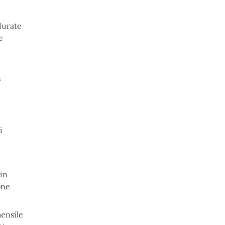
 durate
e
n
i
 in
one
mensile