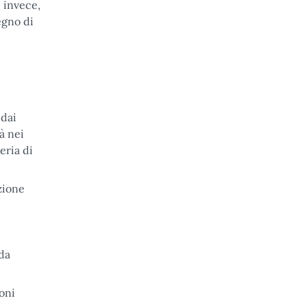
, invece,
egno di
 dai
à nei
eria di
azione
da
oni