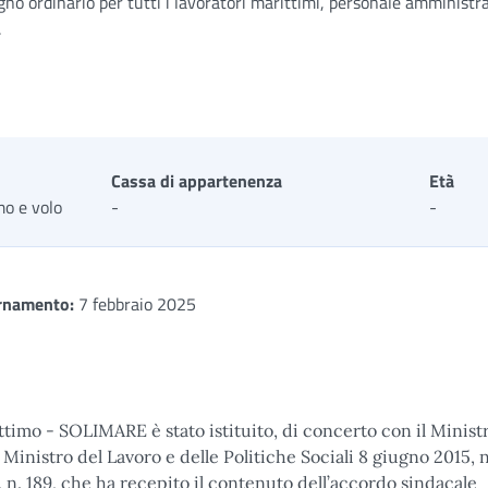
no ordinario per tutti i lavoratori marittimi, personale amministra
.
Cassa di appartenenza
Età
mo e volo
-
-
rnamento:
7 febbraio 2025
ittimo - SOLIMARE è stato istituito, di concerto con il Minist
 Ministro del Lavoro e delle Politiche Sociali 8 giugno 2015, 
, n. 189, che ha recepito il contenuto dell’accordo sindacale