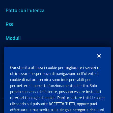
Patto con l'utenza
Rss
Moduli
Inps.design
Questo sito utilizza i cookie per migliorare i servizi e
Sedi e Contatti
ottimizzare l’esperienza di navigazione dell’utente. I
Ap
cookie di natura tecnica sono indispensabili per
permettere il corretto funzionamento del sito. Solo
Software
previo consenso dell’utente, possono essere installati
Ap
ulteriori tipologie di cookie. Puoi accettare tutti i cookie
cliccando sul pulsante ACCETTA TUTTI, oppure puoi
Note Legali
effettuare le tue scelte sulle singole categorie che vuoi
Ap