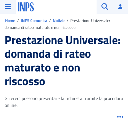
Vai al menu principale
Vai al contenuto principale
Vai al pie' di pagina
INPS ()
Ac
Apri cerca
Ti trovi in:
Home
INPS Comunica
Notizie
Prestazione Universale:
domanda di rateo maturato e non riscosso
Prestazione Universale:
domanda di rateo
maturato e non
riscosso
Gli eredi possono presentare la richiesta tramite la procedura
online.
Me